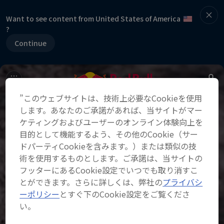
Want to see content from United States of America
?
Continue
”このウェブサイトは、技術上必要なCookieを使用
します。あなたのご承諾があれば、当サイトがマー
ケティングおよびユーザーのオンライン体験向上を
目的として機能するよう、その他のCookie（サー
ドパーティCookieを含みます。）または類似の技
術を使用するものとします。ご承諾は、当サイトの
フッターにあるCookie設定でいつでも取り消すこ
とができます。さらに詳しくは、弊社の
プライバシ
ーポリシー
とすぐ下のCookie設定をご覧くださ
い。