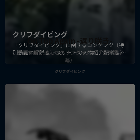
On Top Again -返り咲き-
ケガを乗り越えたクリフダイバー（日本語字
幕）
クリフダイビング