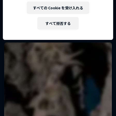
ツ -始まりの地-】
すべての Cookie を受け入れる
クリフダイビング
トップアスリート、アーティストたちのキャリ
リプレイを観る
アの出発点を探るドキュメンタリーシリー…
すべて拒否する
クリフダイビング