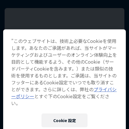
”このウェブサイトは、技術上必要なCookieを使用
します。あなたのご承諾があれば、当サイトがマー
ケティングおよびユーザーのオンライン体験向上を
目的として機能するよう、その他のCookie（サー
ドパーティCookieを含みます。）または類似の技
術を使用するものとします。ご承諾は、当サイトの
フッターにあるCookie設定でいつでも取り消すこ
とができます。さらに詳しくは、弊社の
プライバシ
ーポリシー
とすぐ下のCookie設定をご覧くださ
い。
Red Bull Cliff Diving World Series
2025年9月19日–20日
Cookie 設定
作品名【ライド・トゥ・ザ・ルー
ボストン, 米国