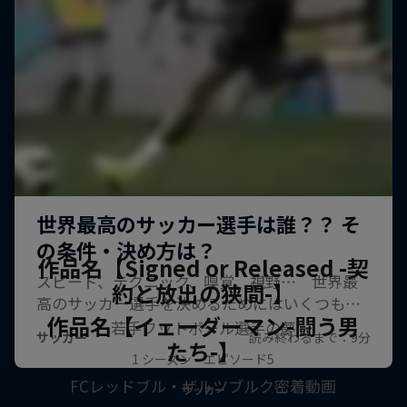
作品名【Signed or Released -契
約と放出の狭間-】
作品名【イェーダーマン-闘う男
若手フットボール選手の夢
たち-】
1 シーズン · エピソード5
FCレッドブル・ザルツブルク密着動画
サッカー