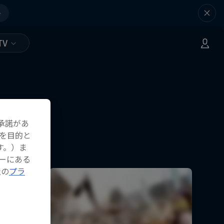
e
TV
承諾があ
を目的と
す。）ま
ーにある
社の
プラ