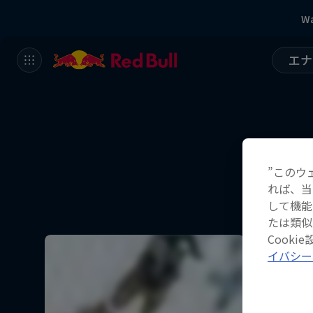
Wa
エナ
”このウ
れば、当
して機能
たは類似
Cook
イバシー