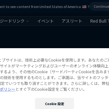
Continu
nt to see content from United States of America
?
ジードリンク
イベント
アスリート
Red Bull 
ェブサイトは、技術上必要なCookieを使用します。あなたのご
こちらもチェック！
サイトがマーケティングおよびユーザーのオンライン体験向上
するよう、その他のCookie（サードパーティCookieを含みま
の技術を使用するものとします。ご承諾は、当サイトのフッタ
ie設定でいつでも取り消すことができます。さらに詳しくは、弊
ポリシー
とすぐ下のCookie設定をご覧ください。
Cookie 設定