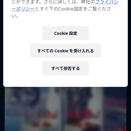
とができます。さらに詳しくは、弊社の
プライバシ
ナ-】
ーポリシー
とすぐ下のCookie設定をご覧くださ
い。
モトクロス破天荒レースアドベンチャー
1 シーズン · エピソード6
Cookie 設定
モータースポーツ
すべての Cookie を受け入れる
すべて拒否する