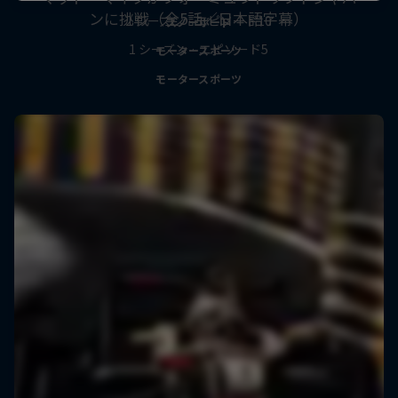
ンに挑戦（全5話／日本語字幕）
2 シーズン · エピソード10
スノーボード
1 シーズン · エピソード5
モータースポーツ
モータースポーツ