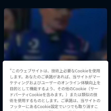
”このウェブサイトは、技術上必要なCookieを使用
します。あなたのご承諾があれば、当サイトがマー
ケティングおよびユーザーのオンライン体験向上を
目的として機能するよう、その他のCookie（サー
ドパーティCookieを含みます。）または類似の技
術を使用するものとします。ご承諾は、当サイトの
フッターにあるCookie設定でいつでも取り消すこ
作品名【On Pace -パストラー