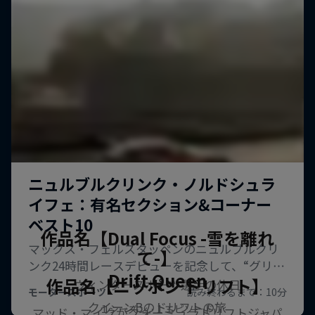
作品名【Dual Focus -雪を離れ
て-】
Drift Queen
作品名【ニッポン ドリフト】
ウィンタースポーツ選手の休日
クイーンBのドリフトの旅
1 シーズン · 1 エピソード
マッド・マイクがフォーミュラドリフトジャパ