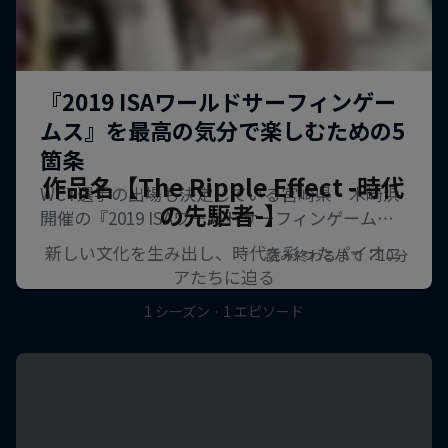
作品名【The Ripple Effect -時代
の先駆者-】
新しい文化を生み出し、時代を彩ったパイオニ
アたちに迫る
1 シーズン · 1 エピソード