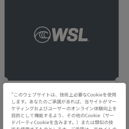
WSLファイナルズ・フィジー
”このウェブサイトは、技術上必要なCookieを使用
2025年8月27日–9月4日
します。あなたのご承諾があれば、当サイトがマー
ケティングおよびユーザーのオンライン体験向上を
クラウドブレイク, フィジー
目的として機能するよう、その他のCookie（サー
ドパーティCookieを含みます。）または類似の技
リプレイを観る