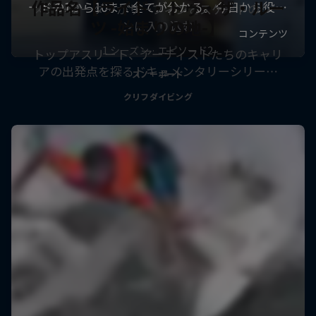
作品名【ライド・トゥ・ザ・ルー
スノーボーダーがサーフィンとスケートのシー
ツ -始まりの地-】
ンに入り込む
1 シーズン · エピソード2
トップアスリート、アーティストたちのキャリ
アの出発点を探るドキュメンタリーシリー…
スノーボード
クリフダイビング