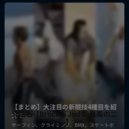
作品名【Brock & Judd -最高の二
人-】