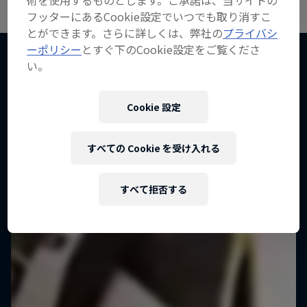
術を使用するものとします。ご承諾は、当サイトの
フッターにあるCookie設定でいつでも取り消すこ
とができます。さらに詳しくは、弊社の
プライバシ
作品名【インフレクション・ポイ
ーポリシー
とすぐ下のCookie設定をご覧くださ
ント】
い。
こちらもチェック！
波乗りの猛者たちが競い合う
Cookie 設定
1 シーズン · エピソード2
すべての Cookie を受け入れる
すべて拒否する