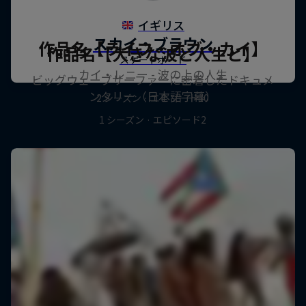
作品名【ライフ・オブ・カイ】
作品名【大きな波と人生と】
カイ・レニー - 波の上の人生
ビッグウェーブサーファーに密着したドキュメ
ンタリー（日本語字幕）
2 シーズン · エピソード10
1 シーズン · エピソード2