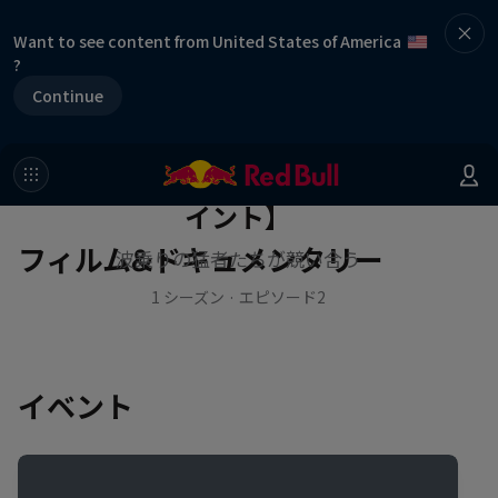
Want to see content from United States of America
?
Continue
作品名【インフレクション・ポ
イント】
フィルム&ドキュメンタリー
波乗りの猛者たちが競い合う
1 シーズン · エピソード2
イベント