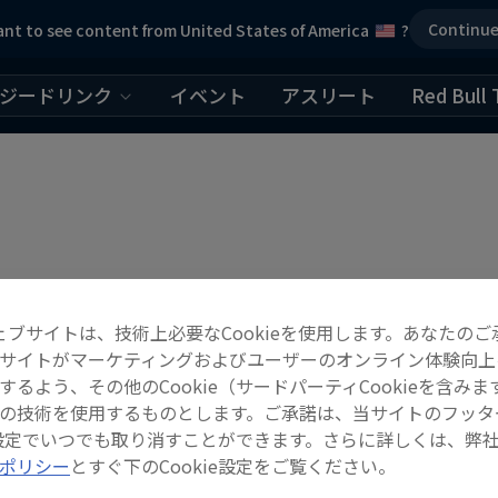
Continu
nt to see content from United States of America
?
ジードリンク
イベント
アスリート
Red Bull 
ェブサイトは、技術上必要なCookieを使用します。あなたのご
サイトがマーケティングおよびユーザーのオンライン体験向上
するよう、その他のCookie（サードパーティCookieを含みま
の技術を使用するものとします。ご承諾は、当サイトのフッタ
ie設定でいつでも取り消すことができます。さらに詳しくは、弊
ポリシー
とすぐ下のCookie設定をご覧ください。
ーム・eスポーツ情報を随時更新！すべてのゲー…