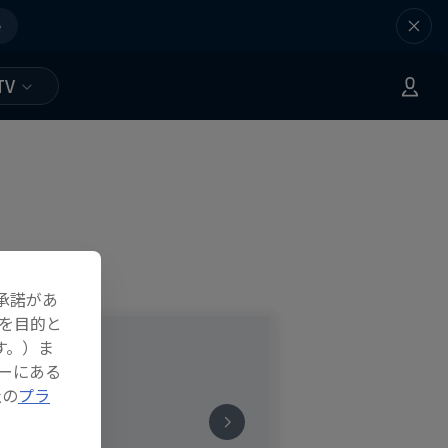
e
TV
承諾があ
を目的と
す。）ま
ーにある
社の
プラ