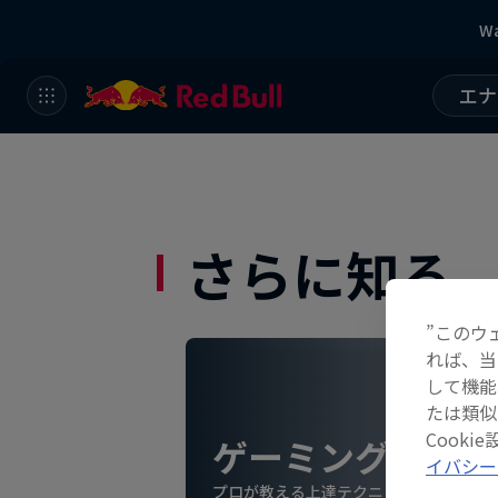
Wa
エナ
さらに知る
”このウ
れば、当
して機能
たは類似
Cook
ゲーミング
イバシー
プロが教える上達テクニックや最新のゲ