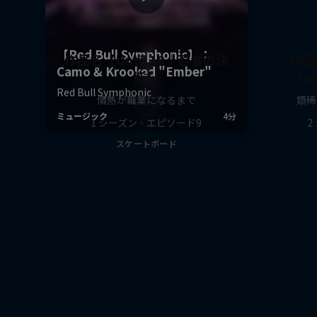
作品名【Until 18｜若者の決
作品名
断】
Ja
情熱が職業になるまで
類稀
1 シーズン · エピソード9
2
スケートボード