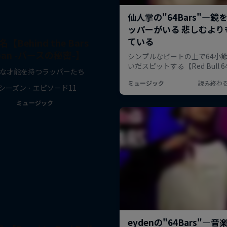
【Behind the Bars
pan -バースの秘密-】
な才能を持つラッパーたち
 シーズン · エピソード11
ミュージック