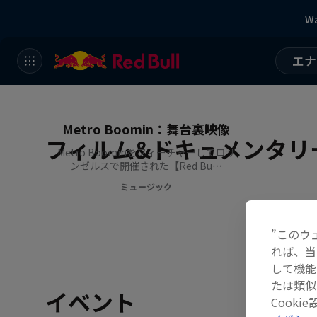
Wa
エナ
【Red Bull Symphonic】feat.
Metro Boomin：舞台裏映像
フィルム&ドキュメンタリ
Metro Boominをフィーチャーしてロサ
ンゼルスで開催された【Red Bu…
ミュージック
”このウ
れば、当
して機能
たは類似
イベント
Cook