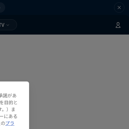
e
TV
承諾があ
を目的と
す。）ま
ーにある
社の
プラ