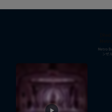
【Red 
Met
Metro
ンゼル