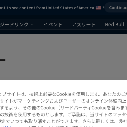
Continu
nt to see content from United States of America
?
ジードリンク
イベント
アスリート
Red Bull 
ー
ェブサイトは、技術上必要なCookieを使用します。あなたのご
サイトがマーケティングおよびユーザーのオンライン体験向上
するよう、その他のCookie（サードパーティCookieを含みま
の技術を使用するものとします。ご承諾は、当サイトのフッタ
ie設定でいつでも取り消すことができます。さらに詳しくは、弊