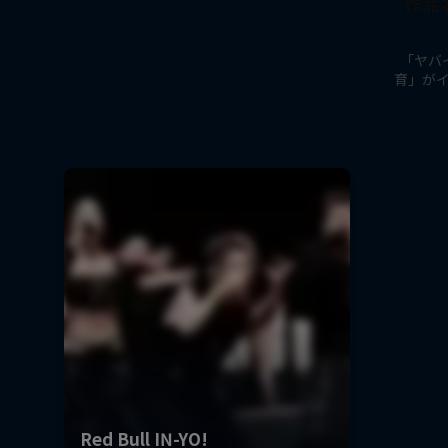
作品名 
「ヤバ
育」が