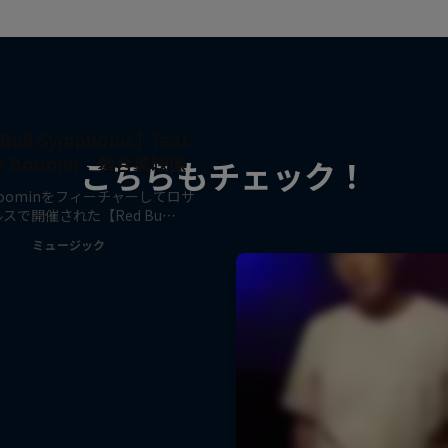
Bull Symphonic】feat.
ro Boomin：舞台裏映像
こちらもチェック！
 Boominをフィーチャーしてロサ
スで開催された【Red Bu…
ミュージック