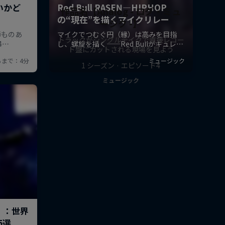
作品名【Analog - ログ・ミュ
ージク -】
トラックがシングルテイクで直接レコー
ド盤にカットされる現場を見よう
1 シーズン · エピソード4
ミュージック