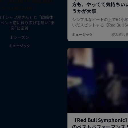
【Road to Red Bull
SoundClash】
イTシャツ屋さん」と「岡崎体
イベント前に繰り広げる熱い“衝
突”に密着
1 シーズン
ミュージック