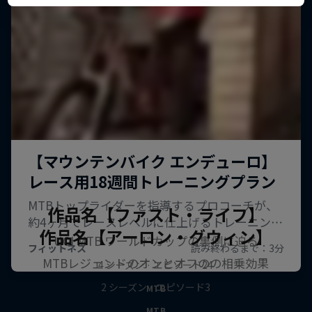
作品名【ファスト・ライフ】
作品名【アーロン・グウィン】
UCI MTB ワールドカップの裏側に迫る
MTBレジェンドのオンとオフのの相乗効果
4 シーズン · エピソード24
2 シーズン · エピソード3
MTB
MTB