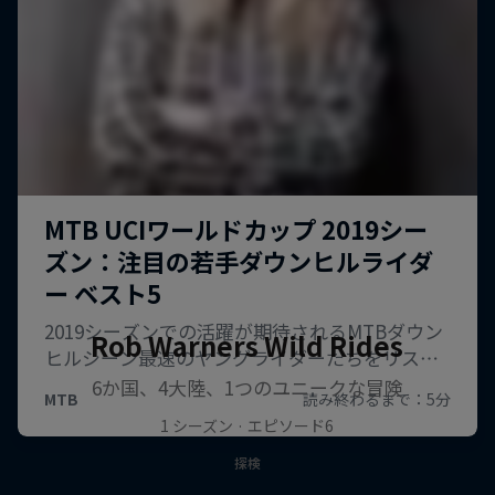
Rob Warner’s Wild Rides
6か国、4大陸、1つのユニークな冒険
1 シーズン · エピソード6
探検