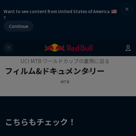
Want to see content from United States of America
?
Continue
作品名【ファスト・ライフ】
UCI MTB ワールドカップの裏側に迫る
フィルム&ドキュメンタリー
4 シーズン · エピソード24
MTB
こちらもチェック！