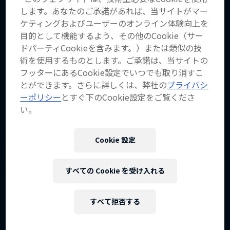
します。あなたのご承諾があれば、当サイトがマー
ケティングおよびユーザーのオンライン体験向上を
目的として機能するよう、その他のCookie（サー
ドパーティCookieを含みます。）または類似の技
術を使用するものとします。ご承諾は、当サイトの
フッターにあるCookie設定でいつでも取り消すこ
作品名【ダウンタイム】
とができます。さらに詳しくは、弊社の
プライバシ
MTBライダーがシーズンオフ中に何を習得する
ーポリシー
とすぐ下のCookie設定をご覧くださ
かを知る
い。
2 シーズン · エピソード9
Cookie 設定
MTB
すべての Cookie を受け入れる
すべて拒否する