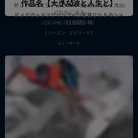
作品名【大きな波と人生と】
人-】
新しい文化を生み出し、時代を彩ったパイオニ
アたちに迫る
スノーボーダーがサーフィンとスケートのシー
ビッグウェーブサーファーに密着したドキュメ
ンタリー（日本語字幕）
ンに入り込む
1 シーズン · 1 エピソード
1 シーズン · エピソード2
1 シーズン · エピソード2
スノーボード