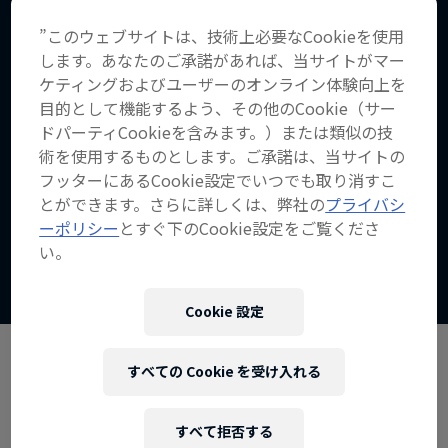
”このウェブサイトは、技術上必要なCookieを使用
モリー・ピクラム：What it Takes
します。あなたのご承諾があれば、当サイトがマー
15:25分
ケティングおよびユーザーのオンライン体験向上を
目的として機能するよう、その他のCookie（サー
ドパーティCookieを含みます。）または類似の技
術を使用するものとします。ご承諾は、当サイトの
パイプラインの魅力
フッターにあるCookie設定でいつでも取り消すこ
4:27分
とができます。さらに詳しくは、弊社の
プライバシ
ーポリシー
とすぐ下のCookie設定をご覧くださ
い。
さらに表示
作品名【インフレクション・ポ
Cookie 設定
イント】
フィルム&ドキュメンタリー
波乗りの猛者たちが競い合う
すべての Cookie を受け入れる
1 シーズン · エピソード2
すべて拒否する