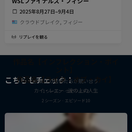
WSLファイナルズ・フィジー
2025年8月27日–9月4日
クラウドブレイク, フィジー
リプレイを観る
作品名【インフレクション・ポイ
ント】
作品名【ライフ・オブ・カイ】
こちらもチェック！
波乗りの猛者たちが競い合う
カイ・レニー - 波の上の人生
1 シーズン · エピソード2
2 シーズン · エピソード10