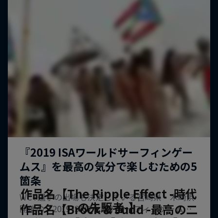
作品名【The Ripple Effect -時代
の先駆者-】
作品名【Brock & Judd -最高の二