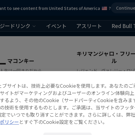
Continu
nt to see content from United States of America
?
ジードリンク
イベント
アスリート
Red Bull 
キリマンジャロ・フリ
ー
マコンキー
ル
人生は一回きりだから
レジェンド、ヴァレリー・ロ
スキー
ベースジャンプ
ェブサイトは、技術上必要なCookieを使用します。あなたのご
サイトがマーケティングおよびユーザーのオンライン体験向上
するよう、その他のCookie（サードパーティCookieを含みま
の技術を使用するものとします。ご承諾は、当サイトのフッタ
ie設定でいつでも取り消すことができます。さらに詳しくは、弊
ポリシー
とすぐ下のCookie設定をご覧ください。