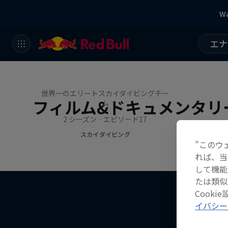
Wa
エナ
作品名【Miles Above -遥か上
より-】
世界一のエリートスカイダイビングチー
フィルム&ドキュメンタリ
ム
2 シーズン · エピソード17
スカイダイビング
”このウ
れば、当
して機能
たは類似
Cook
イバシー