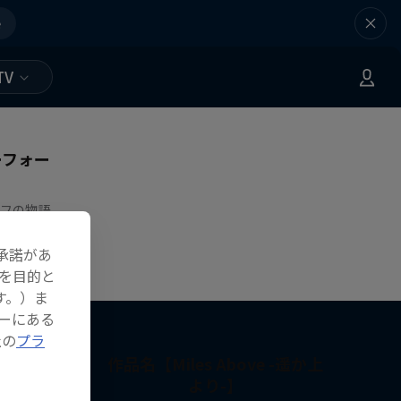
e
TV
ーフォー
ゾフの物語
承諾があ
を目的と
す。）ま
ーにある
社の
プラ
作品名【Miles Above -遥か上
より-】