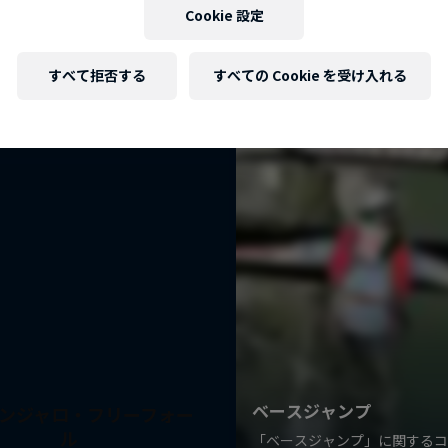
こちらもチェック！
Cookie 設定
マコンキー
人生は一回きりだから
すべて拒否する
すべての Cookie を受け入れる
スキー
ンジャロ・フリーフォー
ル