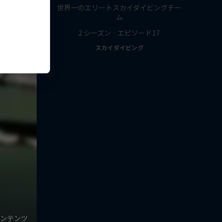
世界一のエリートスカイダイビングチー
ム
2 シーズン · エピソード17
スカイダイビング