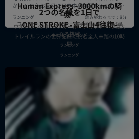
Human Express -3000kmの騎
2つの名峰を1日で
跡-
ONE STROKE -富士山4往復-
フェルナンダ・マシェールの限界突破の記録
ウルトラランナー 、カール・メルツァーの偉大
なる挑戦
トレイルランの世界記録に挑む全人未踏の10時
ウルトラ ランニング
間
ランニング
ランニング