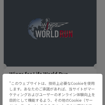
Wings for Life World Run
2026年5月10日
”このウェブサイトは、技術上必要なCookieを使用
します。あなたのご承諾があれば、当サイトがマー
ランニング
ケティングおよびユーザーのオンライン体験向上を
目的として機能するよう、その他のCookie（サー
リプレイを観る