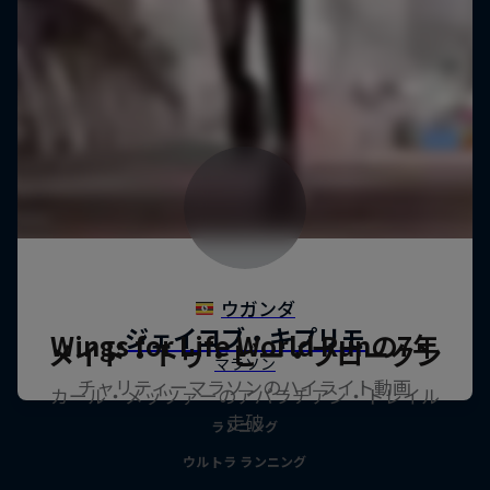
Wings for Life World Runの7年
メイド・トゥ・ビー・ブロークン
チャリティーマラソンのハイライト動画
カール・メッツァーのアパラチアン・トレイル
走破
ランニング
ウルトラ ランニング