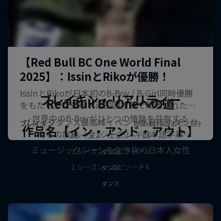
ブレイキン・リアリティー
Red Bull BC Oneへの道
世界中のB-Boyがひとつの情熱を共有する
ブレイクダンス最高峰イベントを目指すダンサ
作品名【イン・アンド・アウト】
ーたちの旅路（全2シーズン／日本語字幕…
2 シーズン · エピソード10
ミュージックシーンを生き抜く日本人女性
1 シーズン · エピソード5
ダンス
1 シーズン · エピソード4
ダンス
ダンス