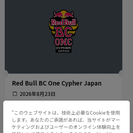
Red Bull BC One Cypher Japan
2026年8月23日
名城大学 ナゴヤドーム前キャンパス, 日本
”このウェブサイトは、技術上必要なCookieを使用
ブレイキン
します。あなたのご承諾があれば、当サイトがマー
ケティングおよびユーザーのオンライン体験向上を
チケット発売中