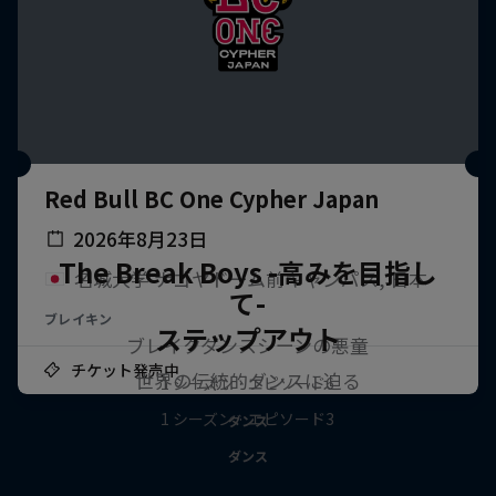
Red Bull BC One Cypher Japan
2026年8月23日
The Break Boys -高みを目指し
名城大学 ナゴヤドーム前キャンパス, 日本
て-
ブレイキン
ステップアウト
ブレイクダンスシーンの悪童
チケット発売中
世界の伝統的ダンスに迫る
1 シーズン · エピソード6
1 シーズン · エピソード3
ダンス
ダンス