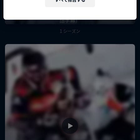
い-】
アイスクロスが氷上を駆け抜ける（全4話／日本
語字幕）
1 シーズン