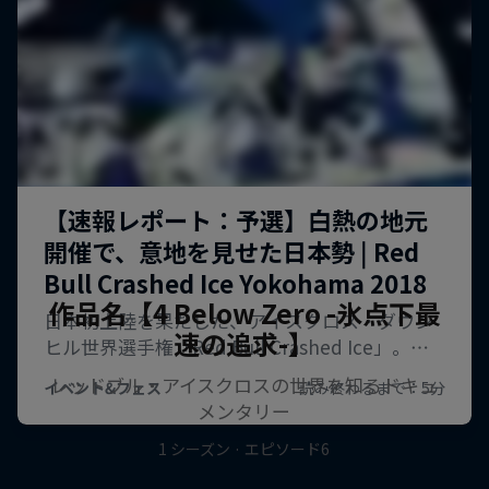
作品名【4 Below Zero -氷点下最
速の追求-】
レッドブル・アイスクロスの世界を知るドキュ
メンタリー
1 シーズン · エピソード6