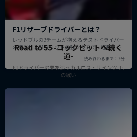
Road to 55 -コックピットへ続く
道-
F1ドライバーの夢を追うカルロス・サインツ Jr.
の戦い