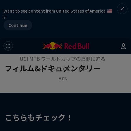
Want to see content from United States of America
?
Continue
作品名【ファスト・ライフ】
UCI MTB ワールドカップの裏側に迫る
フィルム&ドキュメンタリー
4 シーズン · エピソード24
MTB
こちらもチェック！