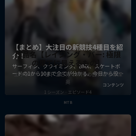
作品名【レイジング・バー: 極限
の果てに見えるもの】
エリック・フェドコと行くMTBの世界とその深
奥
1 シーズン · エピソード4
MTB