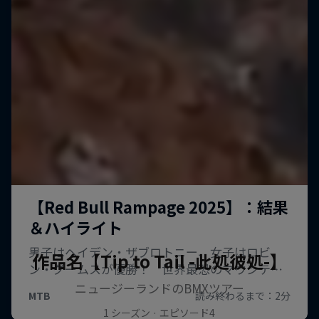
作品名【Tip to Tail -此処彼処-】
ニュージーランドのBMXツアー
1 シーズン · エピソード4