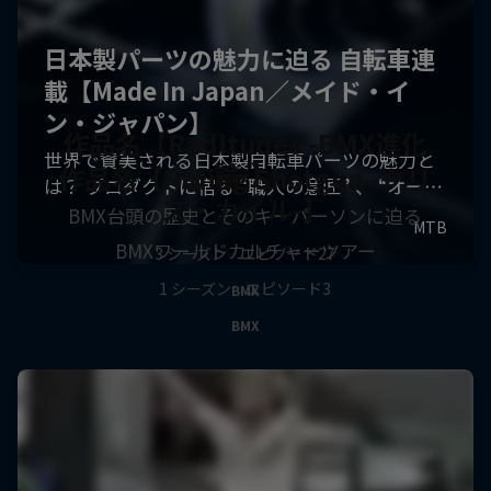
作品名【Raditudes -BMX進化
論-】
作品名【Riding Shotgun -クリ
ス・カイル-】
BMX台頭の歴史とそのキーパーソンに迫る
BMXワールドカルチャーツアー
3 シーズン · エピソード27
1 シーズン · エピソード3
BMX
BMX