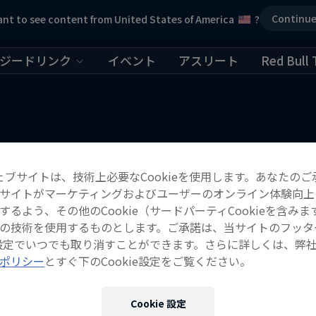
Continu
nt to see content from United States of America
?
ジードリンク
イベント
アスリート
Red Bull 
こちらもチェック！
ェブサイトは、技術上必要なCookieを使用します。あなたのご
サイトがマーケティングおよびユーザーのオンライン体験向上
するよう、その他のCookie（サードパーティCookieを含みま
の技術を使用するものとします。ご承諾は、当サイトのフッタ
ie設定でいつでも取り消すことができます。さらに詳しくは、弊
ポリシー
とすぐ下のCookie設定をご覧ください。
Cookie 設定