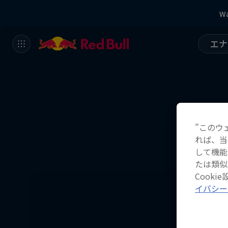
Wa
エナ
”このウ
れば、当
して機能
たは類似
Cook
イバシー