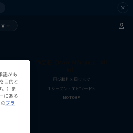
e
TV
作品名【Marc Márquez – All
In】
承諾があ
再び勝利を掴むまで
を目的と
す。）ま
1 シーズン · エピソード5
ーにある
MOTOGP
社の
プラ