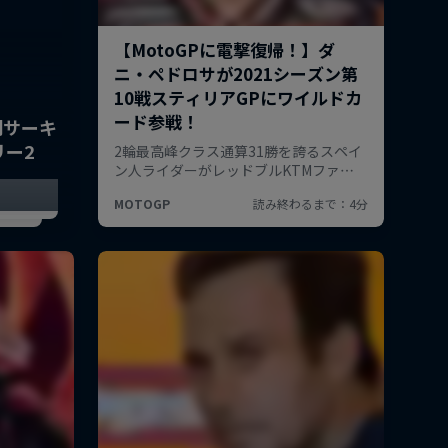
門サーキ
リー2