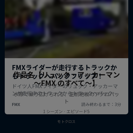
作品名【リュック・アッカーマン
～FMX のすべて～】
水際で繰り広げられる、空前絶後のアクロバッ
ト
1 シーズン · エピソード5
モトクロス