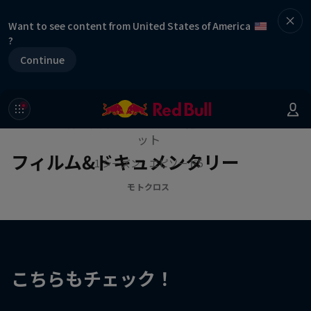
Want to see content from United States of America
?
Continue
作品名【リュック・アッカーマ
ン ～FMX のすべて～】
水際で繰り広げられる、空前絶後のアクロバ
ット
フィルム&ドキュメンタリー
1 シーズン · エピソード5
モトクロス
こちらもチェック！