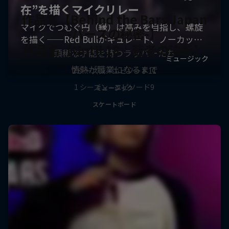
作品名【Behind the Bars Japan
-バースの秘密-】
作品名【Until 18｜若者の決断】
類稀な才能を持つラッパーたち
情熱が職業になるまで
2 シーズン · エピソード11
1 シーズン · エピソード9
ミュージック
スケートボード