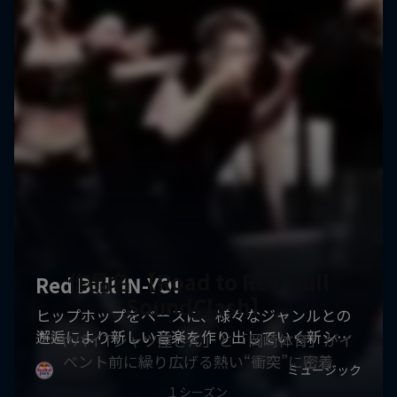
作品名 【Road to Red Bull
SoundClash】
「ヤバイTシャツ屋さん」と「岡崎体育」がイ
ベント前に繰り広げる熱い“衝突”に密着
1 シーズン