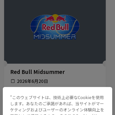
Red Bull Midsummer
2026年6月20日
BOTANICAL POOL CLUB, 千葉・内房, 日本
”このウェブサイトは、技術上必要なCookieを使用
ミュージック
します。あなたのご承諾があれば、当サイトがマー
ケティングおよびユーザーのオンライン体験向上を
開催済み