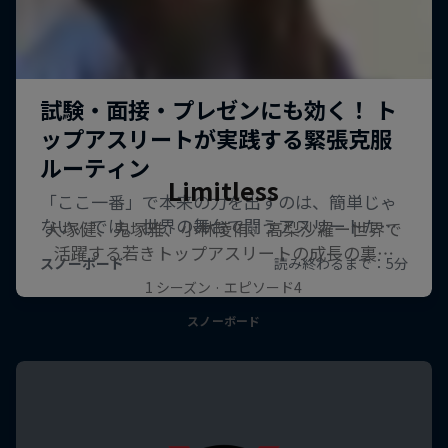
Limitless
大塚健、鬼塚雅、小林陵侑、高梨沙羅ー世界で
活躍する若きトップアスリートの成長の裏…
1 シーズン · エピソード4
スノーボード