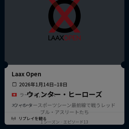
Laax Open
2026年1月14日–18日
ウィンター・ヒーローズ
ラークス, スイス
ウィンタースポーツシーン最前線で戦うレッド
スノーボード
ブル・アスリートたち
リプレイを観る
1 シーズン · エピソード13