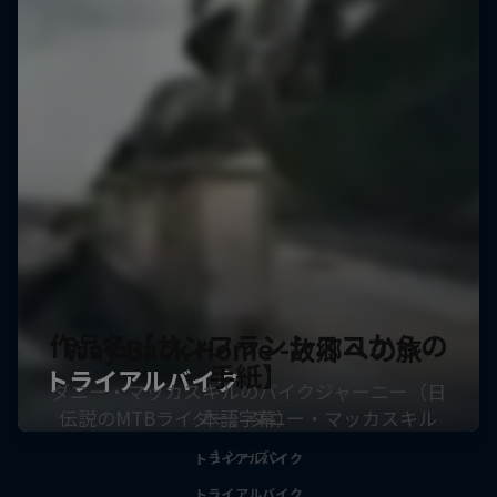
作品名【サンフランシスコからの
Way Back Home -故郷への旅-
手紙】
ダニー・マッカスキルのバイクジャーニー（日
伝説のMTBライダー、ダニー・マッカスキル
本語字幕）
1 シーズン
トライアルバイク
トライアルバイク