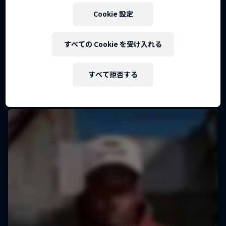
作品名【Signed or Released -契
Cookie 設定
約と放出の狭間-】
作品名【イェーダーマン-闘う男
若手フットボール選手の夢
すべての Cookie を受け入れる
たち-】
1 シーズン · エピソード5
FCレッドブル・ザルツブルク密着動画
サッカー
すべて拒否する
サッカー