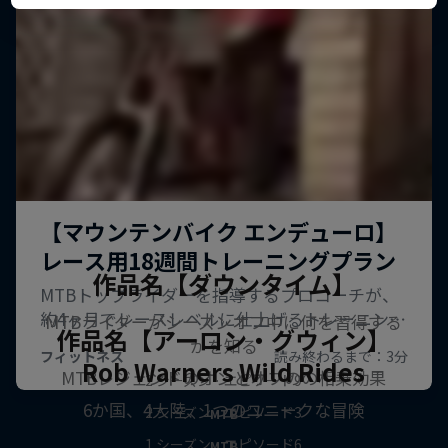
作品名【ダウンタイム】
MTBライダーがシーズンオフ中に何を習得する
作品名【アーロン・グウィン】
かを知る
Rob Warner’s Wild Rides
MTBレジェンドのオンとオフのの相乗効果
2 シーズン · エピソード9
6か国、4大陸、1つのユニークな冒険
2 シーズン · エピソード3
MTB
1 シーズン · エピソード6
MTB