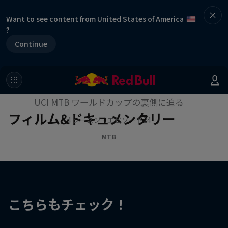
Want to see content from United States of America
?
Continue
作品名【ファスト・ライフ】
UCI MTB ワールドカップの裏側に迫る
フィルム&ドキュメンタリー
4 シーズン · エピソード24
MTB
こちらもチェック！