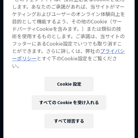
します。あなたのご承諾があれば、当サイトがマー
ケティングおよびユーザーのオンライン体験向上を
目的として機能するよう、その他のCookie（サー
ドパーティCookieを含みます。）または類似の技
術を使用するものとします。ご承諾は、当サイトの
フッターにあるCookie設定でいつでも取り消すこ
とができます。さらに詳しくは、弊社の
プライバシ
作品名【ファスト・ライフ】
ーポリシー
とすぐ下のCookie設定をご覧くださ
UCI MTB ワールドカップの裏側に迫る
い。
4 シーズン · エピソード24
Cookie 設定
MTB
すべての Cookie を受け入れる
すべて拒否する