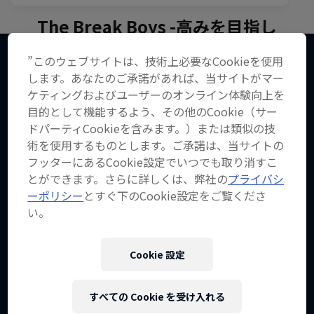
The Break Boys -高みを目指し
て-
”このウェブサイトは、技術上必要なCookieを使用
ブレイキン・リアリティー
ブレイクダンスシーンの悪童
します。あなたのご承諾があれば、当サイトがマー
こちらもチェック！
ケティングおよびユーザーのオンライン体験向上を
世界中のB-Boyがひとつの情熱を共有する
1 シーズン · エピソード6
目的として機能するよう、その他のCookie（サー
2 シーズン · エピソード10
ダンス
ドパーティCookieを含みます。）または類似の技
術を使用するものとします。ご承諾は、当サイトの
ダンス
フッターにあるCookie設定でいつでも取り消すこ
とができます。さらに詳しくは、弊社の
プライバシ
ーポリシー
とすぐ下のCookie設定をご覧くださ
い。
Cookie 設定
すべての Cookie を受け入れる