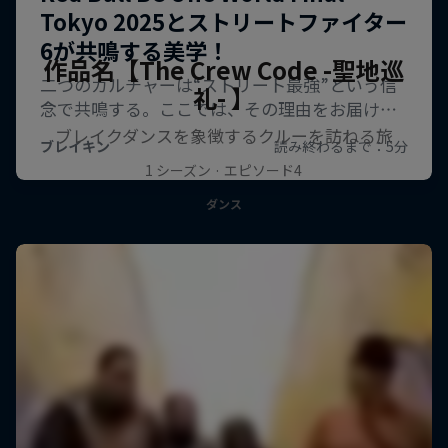
作品名【The Crew Code -聖地巡
礼- 】
ブレイクダンスを象徴するクルーを訪ねる旅
1 シーズン · エピソード4
ダンス