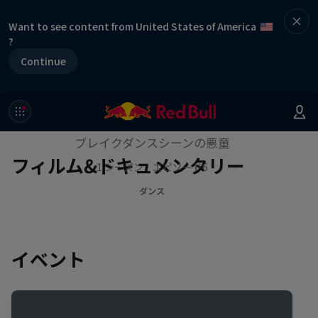
Want to see content from United States of America
?
Continue
The Break Boys -高みを目指し
て-
ブレイクダンスシーンの悪童
フィルム&ドキュメンタリー
1 シーズン · エピソード6
ダンス
イベント