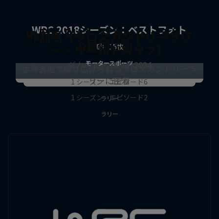
WRC 2018シーズン：ベストフォト
In The Dust - ダカール・ラリー
作品名【クロスカントリーラリ
の裏側に迫る
ー・ワールドカップ】
15枚
ダカール・ラリー2024
モータースポーツ
世界各地で繰り広げられるクロスカントリーラ
リーに密着
1 シーズン · エピソード6
1 シーズン · エピソード2
ラリー
ラリー