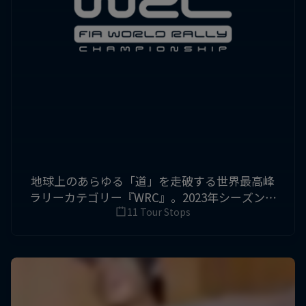
地球上のあらゆる「道」を走破する世界最高峰
ラリーカテゴリー『WRC』。2023年シーズン、
勝田貴元がついにトップチームのTOYOTA
11 Tour Stops
GAZOO Racing WRTに昇格。悲願の初優勝を狙
う！ Red Bull TVではその戦いの模様を無料配
信（英語音声）。11月にはラリー・ジャパンが
愛知・岐阜で開催。