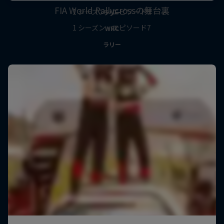
FIA World Rallycrossの舞台裏
1 シーズン · エピソード5
ラリー
1 シーズン · エピソード7
WRC
ラリー