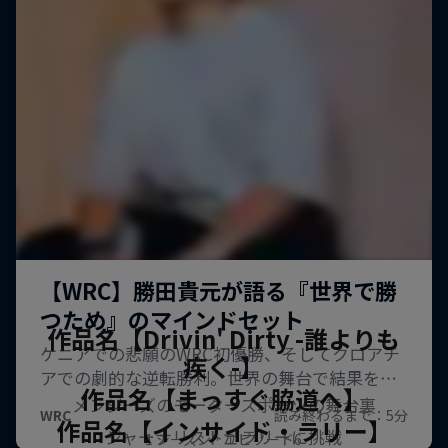
作品名【Drivin' Dirty -誰よりも
疾く-】
作品名【まっすぐ脇道へ】
メンジーズのモータースポーツの舞台裏
作品名【インサイド・ラリー】
ジャーナリストがラリーに挑戦
1 シーズン · エピソード6