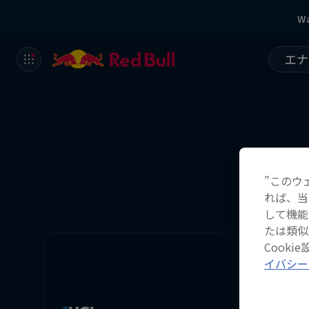
Wa
エナ
”このウ
れば、当
して機能
たは類似
Cook
イバシー