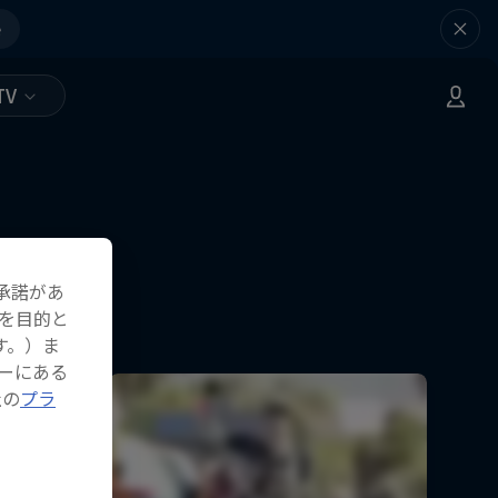
e
TV
承諾があ
を目的と
す。）ま
ーにある
社の
プラ