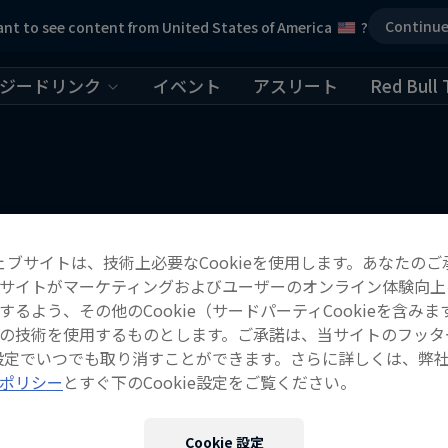
Continu
nt to see content from United States of America
?
ジードリンク
イベント
アスリート
Red Bull 
こちらもチェック！
ェブサイトは、技術上必要なCookieを使用します。あなたのご
サイトがマーケティングおよびユーザーのオンライン体験向上
するよう、その他のCookie（サードパーティCookieを含みま
の技術を使用するものとします。ご承諾は、当サイトのフッタ
ie設定でいつでも取り消すことができます。さらに詳しくは、弊
ポリシー
とすぐ下のCookie設定をご覧ください。
Cookie 設定