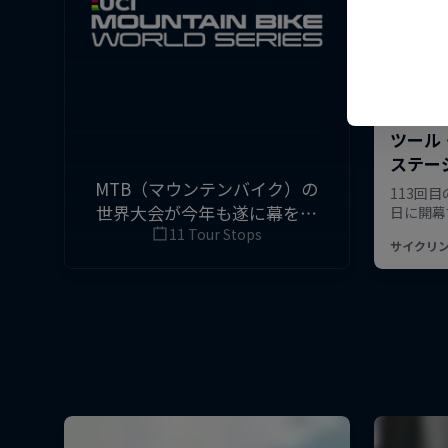
MTB（マウンテンバイク）の
世界大会が今年も遂に幕を開
けた。世界各地のオフロード
11 Tour Stops
を舞台に、トップライダーた
ちによるダイナミックなダウ
ンヒル＆クロスカントリーが
続々と繰り広げられる。※UCI
についての基本情報や、もっ
と深く知りたい人は配信カレ
ンダー直下にある『UCIとは』
『UCI関連記事』のタブをクリ