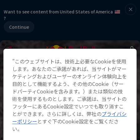
Want to see content from United States of America
?
Continue
”このウェブサイトは、技術上必要なCookieを使用
します。あなたのご承諾があれば、当サイトがマー
ケティングおよびユーザーのオンライン体験向上を
目的として機能するよう、その他のCookie（サー
ドパーティCookieを含みます。）または類似の技
術を使用するものとします。ご承諾は、当サイトの
フッターにあるCookie設定でいつでも取り消すこ
とができます。さらに詳しくは、弊社の
プライバシ
ーポリシー
とすぐ下のCookie設定をご覧くださ
い。