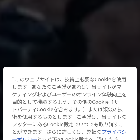
”このウェブサイトは、技術上必要なCookieを使用
します。あなたのご承諾があれば、当サイトがマー
ケティングおよびユーザーのオンライン体験向上を
目的として機能するよう、その他のCookie（サー
ドパーティCookieを含みます。）または類似の技
術を使用するものとします。ご承諾は、当サイトの
フッターにあるCookie設定でいつでも取り消すこ
とができます。さらに詳しくは、弊社の
プライバシ
ーポリシー
とすぐ下のCookie設定をご覧くださ