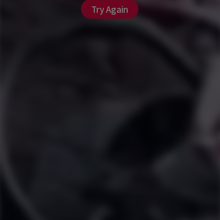
Try Again