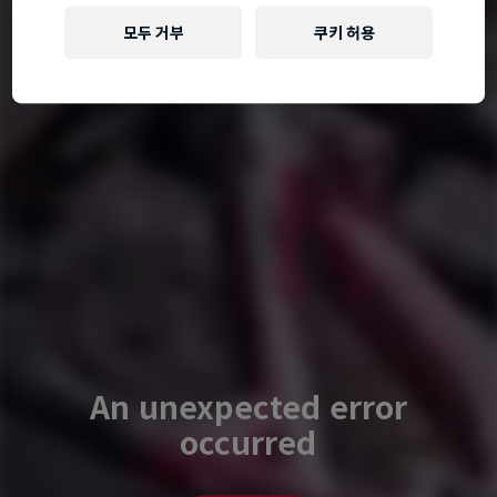
모두 거부
쿠키 허용
An unexpected error
occurred