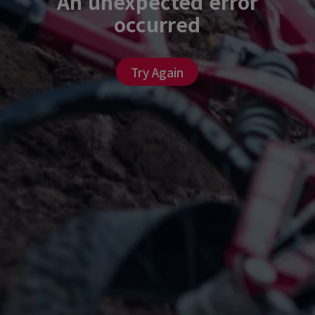
An unexpected error
occurred
Try Again