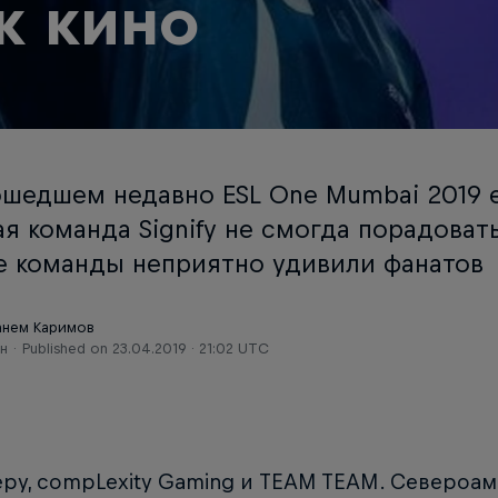
к кино
ошедшем недавно ESL One Mumbai 2019 
я команда Signify не смогда порадоват
е команды неприятно удивили фанатов
анем Каримов
ин
Published on
23.04.2019 · 21:02 UTC
ру, compLexity Gaming и TEAM TEAM. Североа