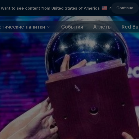
Continue
Want to see content from United States of America
?
етические напитки
События
Атлеты
Red Bul