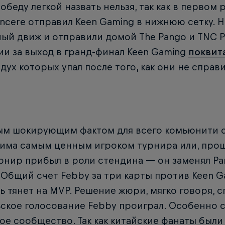
обеду легкой назвать нельзя, так как в первом
incere отправил Keen Gaming в нижнюю сетку. 
ый движ и отправили домой The Pango и TNC Pr
и за выход в гранд-финал Keen Gaming
поквит
дух которых упал после того, как они не справи
ым шокирующим фактом для всего комьюнити 
има самым ценным игроком турнира или, проще
рнир прибыл в роли стендина — он заменял Ра
. Общий счет Febby за три карты против Keen G
ь тянет на MVP. Решение жюри, мягко говоря, 
ьское голосование Febby проиграл. Особенно 
ое сообщество. Так как китайские фанаты были