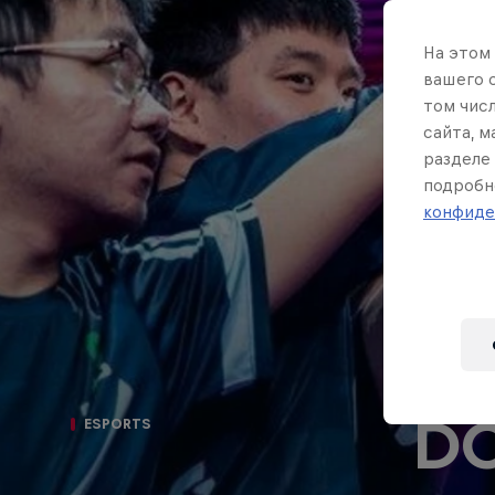
На этом
вашего 
том чис
сайта, 
разделе 
подробн
конфиде
DO
ESPORTS