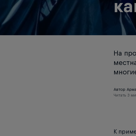
ка
На пр
местна
многи
Автор Арм
Читать 3 м
К приме