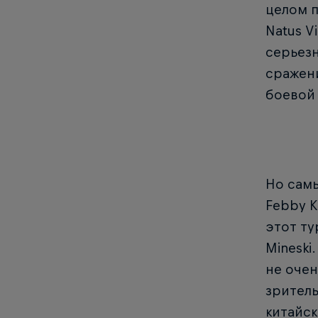
целом п
Natus V
серьезн
сражени
боевой 
Но сам
Febby К
этот ту
Mineski
не очен
зрител
китайск