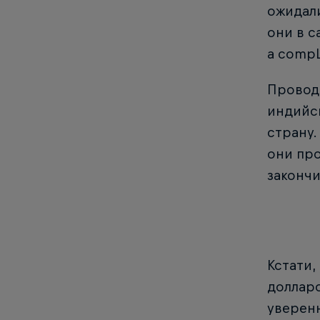
ожидали
они в с
а compL
Проводи
индийск
страну.
они про
закончи
Кстати,
долларо
уверенн