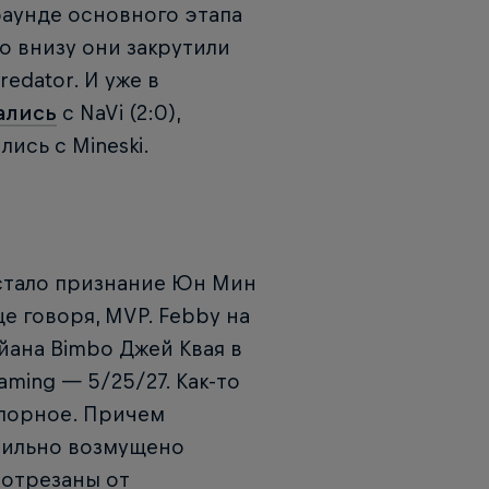
 раунде основного этапа
Но внизу они закрутили
edator. И уже в
ались
с NaVi (2:0),
лись с Mineski.
стало признание Юн Мин
 говоря, MVP. Febby на
йана Bimbo Джей Квая в
aming — 5/25/27. Как-то
спорное. Причем
сильно возмущено
 отрезаны от