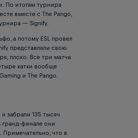
и. По итогам турнира
сте вместе с The Pango,
урнира — Signify.
ьфо, а потому ESL провел
nify представляли свою
ря, плохо. Все три матча
Четыре катки вообще
Gaming и The Pango.
 и забрали 135 тысяч
 В гранд-финале они
. Примечательно, что в