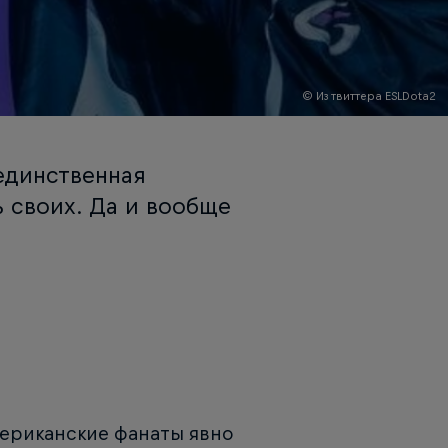
© Из твиттера ESLDota2
единственная
ь своих. Да и вообще
мериканские фанаты явно