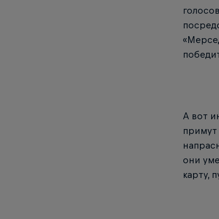
голосов
посредс
«Мерсед
победит
А вот и
примут 
напрасн
они уме
карту, 