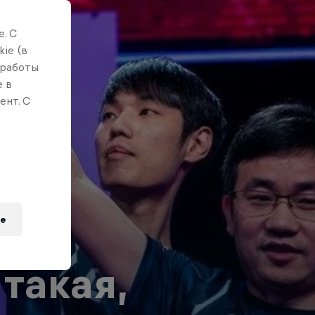
. С
ie (в
 работы
е в
ент. С
e
такая,