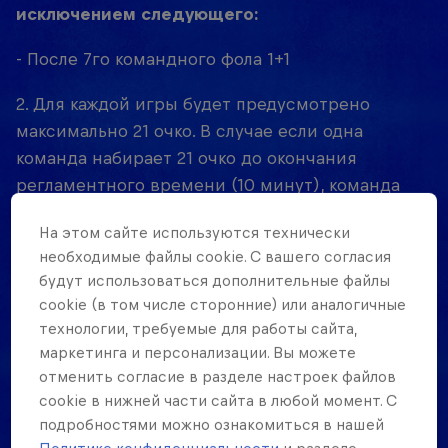
исключением следующего:
- После 7го командного фола 1+1
2. Для каждой игры будет предусмотрено
максимально 21 очко. В случае если одна
команда набирает 21 очко до окончания
регламентного времени (10 минут), команда
побеждает, и игра заканчивается. В случае если
На этом сайте иcпользуются технически
счет в игре сравнялся в конце регламентного
необходимые файлы cookie. С вашего согласия
времени, выигрывает та команда, которая
будут использоваться дополнительные файлы
первой наберет 2 очка.
cookie (в том числе сторонние) или аналогичные
технологии, требуемые для работы сайта,
Если игра переходит в овертайм с равным
маркетинга и персонализации. Вы можете
количеством очков 20:20, окончательный
отменить согласие в разделе настроек файлов
результат должен быть зафиксирован в
cookie в нижней части сайта в любой момент. С
количестве 21:20. (а не 22:20)
подробностями можно ознакомиться в нашей