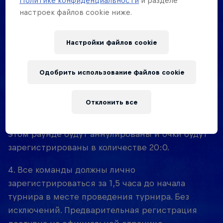
Политике конфиденциальности
и разделе
Во всех мужских играх должен использоваться
настроек файлов cookie ниже.
официальный баскетбольный мяч SPALDING
Red Bull Half Court №7.
Настройки файлов cookie
Во всех женских играх должен использоваться
официальный баскетбольный мяч SPALDING
Одобрить использование файлов cookie
Red Bull Half Court №6.
Отклонить все
3. В случае если команда покидает игру в любом
раунде, все ее предыдущие/будущие игры в
этом раунде будут аннулированы и очки будут
зарегистрированы в количестве 20:0.
4. Все команды должны лично
зарегистрироваться за 1,5 часа до начала
турнира в месте проведения турнира. Без
исключений. Предварительная регистрация