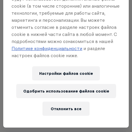
12:00 -- 15:00
Preselection (ТОП-16 b-boys; 4 wild 
cookie (в том числе сторонние) или аналогичные
технологии, требуемые для работы сайта,
15:00 -- 15:30
Жеребьевка
маркетинга и персонализации. Вы можете
отменить согласие в разделе настроек файлов
cookie в нижней части сайта в любой момент. С
подробностями можно ознакомиться в нашей
19 июня
Политике конфиденциальности
и разделе
настроек файлов cookie ниже.
Workshops в
Blockbuster Dance Academy
Настройки файлов cookie
16:00 -- 17:30
Мастеркласс от B-
Одобрить использование файлов cookie
17:30 -- 19:00
Мастеркласс от B-
Отклонить все
19:00 - 20:30
Мастеркласс от B-