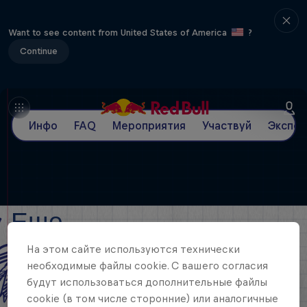
Want to see content from United States of America
?
Continue
Инфо
FAQ
Мероприятия
Участвуй
Экспе
Еще
На этом сайте иcпользуются технически
необходимые файлы cookie. С вашего согласия
будут использоваться дополнительные файлы
cookie (в том числе сторонние) или аналогичные