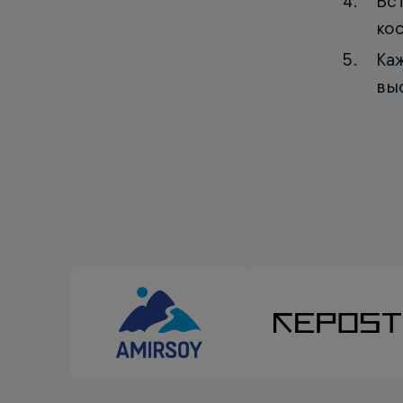
Вс
ко
Ка
вы