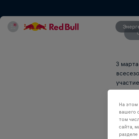
Энерг
3 марта
всесезо
участие
соревно
На этом
Red Bul
вашего 
которые
том чис
наполне
сайта, 
разделе 
сделать