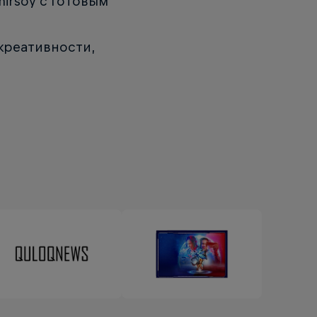
irsoy с готовым
креативности,