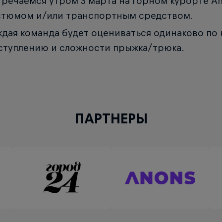
тречаемся утром 3 марта на горном курорте Am
стюмом и/или транспортным средством.
ждая команда будет оцениваться одинаково по 
ступлению и сложности прыжка/трюка.
ПАРТНЕРЫ