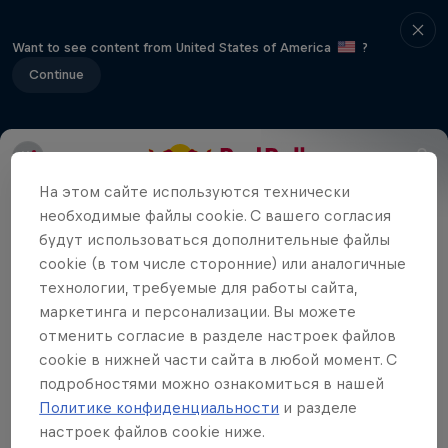
Want to see content from United States of America
?
Continue
Red Bull Soap Box Race
На этом сайте иcпользуются технически
необходимые файлы cookie. С вашего согласия
будут использоваться дополнительные файлы
cookie (в том числе сторонние) или аналогичные
Red Bull Soapbox Race в социальных
технологии, требуемые для работы сайта,
сетях
маркетинга и персонализации. Вы можете
отменить согласие в разделе настроек файлов
cookie в нижней части сайта в любой момент. С
подробностями можно ознакомиться в нашей
Политике конфиденциальности
и разделе
настроек файлов cookie ниже.
Похожие видео