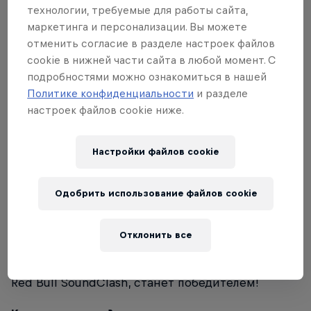
технологии, требуемые для работы сайта,
Red Bull SoundClash – это уникальный
маркетинга и персонализации. Вы можете
музыкальный баттл между двумя
отменить согласие в разделе настроек файлов
исполнителями. Каждый из участников
cookie в нижней части сайта в любой момент. С
выступит в четырех, жарких по накалу раундах,
подробностями можно ознакомиться в нашей
на противоположных сценах. Это грандиозное
Политике конфиденциальности
и разделе
шоу пройдет в Казахстане впервые! Зрители
настроек файлов cookie ниже.
станут свидетелями противостояния двух
культовых групп "
Ирина Кайратовна
" vs
Ninety
Настройки файлов cookie
one
!
Чья же будет победа?
Одобрить использование файлов cookie
А это решайте сами! Команда, выступление
Отклонить все
которой вызовет наибольшую и бурную
реакцию зрителей, согласно нашему шумомеру
Red Bull SoundClash, станет победителем!