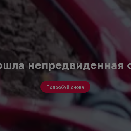
ошла непредвиденная 
Попробуй снова