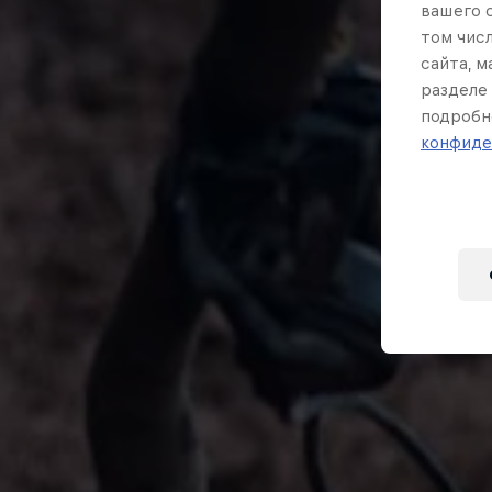
вашего 
том чис
сайта, 
разделе 
подробн
конфиде