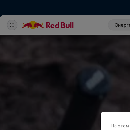
Энерг
На этом