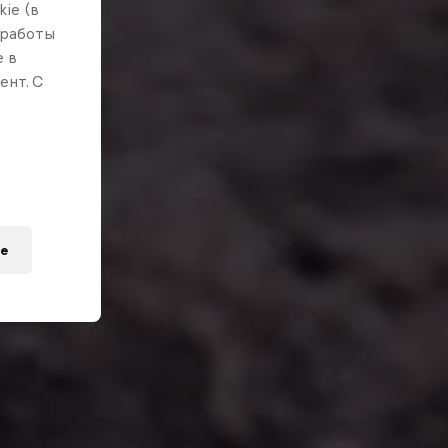
ie (в
 работы
е в
ент. С
e