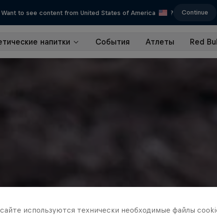
Continue
Want to see content from United States of America
?
етические напитки
События
Атлеты
Red Bul
 сайте иcпользуются технически необходимые файлы cookie