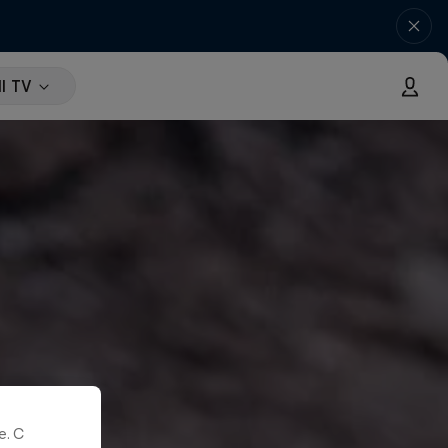
l TV
. С