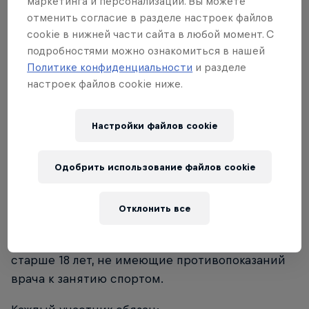
маркетинга и персонализации. Вы можете
отменить согласие в разделе настроек файлов
3. Организаторы соревнований
cookie в нижней части сайта в любой момент. С
подробностями можно ознакомиться в нашей
Организатор «Red Bull»
Политике конфиденциальности
и разделе
Проводящая организация ОО
настроек файлов cookie ниже.
«Экстремальная Атлетика»
Непосредственное проведение
Настройки файлов cookie
соревнований осуществляет главная
судейская коллегия.
Одобрить использование файлов cookie
4. Требования к участникам соревнований и
Отклонить все
условия их допуска.
К соревнованиям допускаются все желающие
старше 18 лет, не имеющие противопоказаний
врача к занятию спортом.