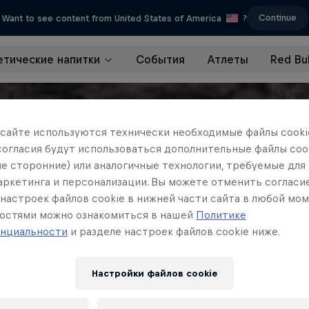
Continue
Want to see content from United States of America
?
етические напитки
События
Атлеты
Red Bul
 сайте иcпользуются технически необходимые файлы cookie
согласия будут использоваться дополнительные файлы cook
ле сторонние) или аналогичные технологии, требуемые для
маркетинга и персонализации. Вы можете отменить согласи
настроек файлов cookie в нижней части сайта в любой мом
остями можно ознакомиться в нашей
Политике
нциальности
и разделе настроек файлов cookie ниже.
Настройки файлов cookie