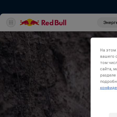
Энерг
На этом
вашего 
том чис
сайта, 
разделе 
подробн
конфиде