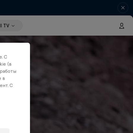
l TV
. С
ie (в
 работы
е в
ент. С