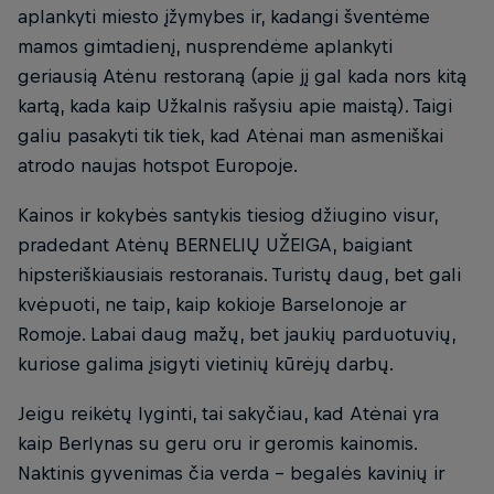
aplankyti miesto įžymybes ir, kadangi šventėme
mamos gimtadienį, nusprendėme aplankyti
geriausią Atėnu restoraną (apie jį gal kada nors kitą
kartą, kada kaip Užkalnis rašysiu apie maistą). Taigi
galiu pasakyti tik tiek, kad Atėnai man asmeniškai
atrodo naujas hotspot Europoje.
Kainos ir kokybės santykis tiesiog džiugino visur,
pradedant Atėnų BERNELIŲ UŽEIGA, baigiant
hipsteriškiausiais restoranais. Turistų daug, bet gali
kvėpuoti, ne taip, kaip kokioje Barselonoje ar
Romoje. Labai daug mažų, bet jaukių parduotuvių,
kuriose galima įsigyti vietinių kūrėjų darbų.
Jeigu reikėtų lyginti, tai sakyčiau, kad Atėnai yra
kaip Berlynas su geru oru ir geromis kainomis.
Naktinis gyvenimas čia verda – begalės kavinių ir