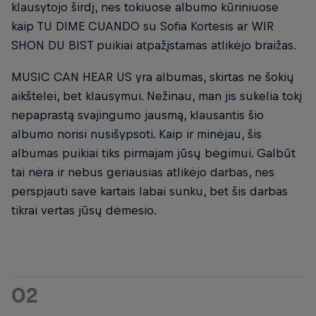
klausytojo širdį, nes tokiuose albumo kūriniuose
kaip TU DIME CUANDO su Sofia Kortesis ar WIR
SHON DU BIST puikiai atpažįstamas atlikėjo braižas.
MUSIC CAN HEAR US yra albumas, skirtas ne šokių
aikštelei, bet klausymui. Nežinau, man jis sukelia tokį
nepaprastą svajingumo jausmą, klausantis šio
albumo norisi nusišypsoti. Kaip ir minėjau, šis
albumas puikiai tiks pirmajam jūsų bėgimui. Galbūt
tai nėra ir nebus geriausias atlikėjo darbas, nes
perspjauti save kartais labai sunku, bet šis darbas
tikrai vertas jūsų dėmesio.
02