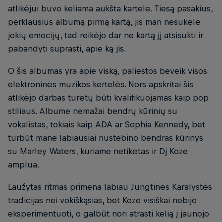
atlikėjui buvo keliama aukšta kartelė. Tiesą pasakius,
perklausius albumą pirmą kartą, jis man nesukėlė
jokių emocijų, tad reikėjo dar ne kartą jį atsisukti ir
pabandyti suprasti, apie ką jis.
O šis albumas yra apie viską, paliestos beveik visos
elektroninės muzikos kertelės. Nors apskritai šis
atlikėjo darbas turėtų būti kvalifikuojamas kaip pop
stiliaus. Albume nemažai bendrų kūrinių su
vokalistas, tokiais kaip ADA ar Sophia Kennedy, bet
turbūt mane labiausiai nustebino bendras kūrinys
su Marley Waters, kuriame netikėtas ir Dj Koze
amplua.
Laužytas ritmas primena labiau Jungtinės Karalystės
tradicijas nei vokiškąsias, bet Koze visiškai nebijo
eksperimentuoti, o galbūt nori atrasti kelią į jaunojo