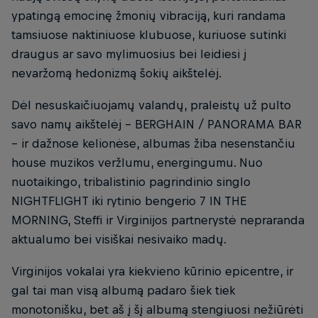
ypatingą emocinę žmonių vibraciją, kuri randama
tamsiuose naktiniuose klubuose, kuriuose sutinki
draugus ar savo mylimuosius bei leidiesi į
nevaržomą hedonizmą šokių aikštelėj.
Dėl nesuskaičiuojamų valandų, praleistų už pulto
savo namų aikštelėj – BERGHAIN / PANORAMA BAR
– ir dažnose kelionėse, albumas žiba nesenstančiu
house muzikos veržlumu, energingumu. Nuo
nuotaikingo, tribalistinio pagrindinio singlo
NIGHTFLIGHT iki rytinio bengerio 7 IN THE
MORNING, Steffi ir Virginijos partnerystė nepraranda
aktualumo bei visiškai nesivaiko madų.
Virginijos vokalai yra kiekvieno kūrinio epicentre, ir
gal tai man visą albumą padaro šiek tiek
monotonišku, bet aš į šį albumą stengiuosi nežiūrėti