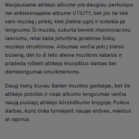
Naujausiame atlikėjo albume yra daugiau perkusijos
nei ankstesniajame albume UTILITY, bet jos ne tiek
varo muziką į priekį, kiek įžiebia ugnį ir suteikia jai
lengvumo. Ši muzika, sukurta beveik improvizaciniu
laisvumu, retai kada įsitvirtina įprastose šokių
muzikos struktūrose. Albumas verčia įeiti į transo
būseną, dėl to iš lėto ateina muzikinis katarsis ir
pradeda ryškėti atlikėjo kruopštus darbas bei
dėmesingumas smulkmenoms.
Daug metų buvau Barker muzikos gerbėjas, bet šis
atlikėjo posūkis ir visas albumo lengvumas verčia
naują puslapį atlikėjo kūrybiškumo knygoje. Puikus
darbas, kuris tinka tyrinėjant naujas erdves, miestus
ar rajonus.