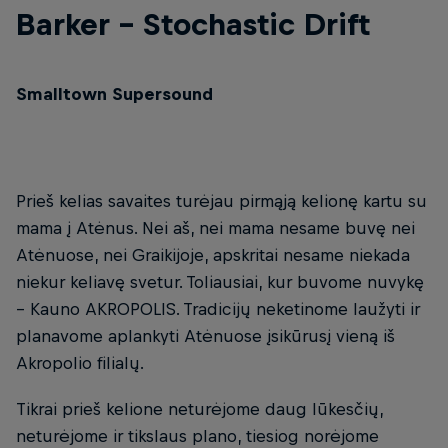
Barker - Stochastic Drift
Smalltown Supersound
Prieš kelias savaites turėjau pirmąją kelionę kartu su
mama į Atėnus. Nei aš, nei mama nesame buvę nei
Atėnuose, nei Graikijoje, apskritai nesame niekada
niekur keliavę svetur. Toliausiai, kur buvome nuvykę
– Kauno AKROPOLIS. Tradicijų neketinome laužyti ir
planavome aplankyti Atėnuose įsikūrusį vieną iš
Akropolio filialų.
Tikrai prieš kelione neturėjome daug lūkesčių,
neturėjome ir tikslaus plano, tiesiog norėjome