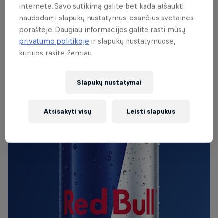
internete. Savo sutikimą galite bet kada atšaukti
naudodami slapukų nustatymus, esančius svetainės
poraštėje. Daugiau informacijos galite rasti mūsų
ORIGINALUS RED BULL
privatumo politikoje
ir slapukų nustatymuose,
Red Bull Energy Drink
kuriuos rasite žemiau.
Uzzini vairāk
Slapukų nustatymai
Atsisakyti visų
Leisti slapukus