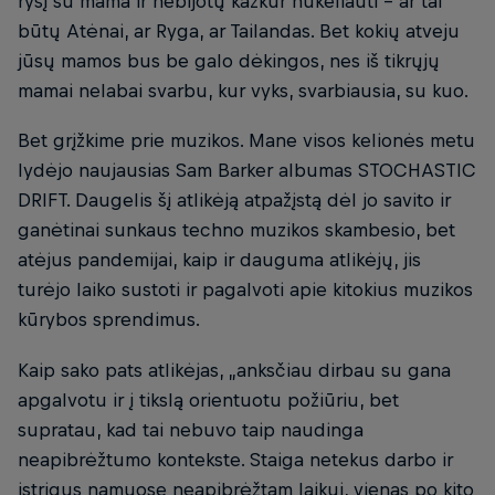
ryšį su mama ir nebijotų kažkur nukeliauti – ar tai
būtų Atėnai, ar Ryga, ar Tailandas. Bet kokių atveju
jūsų mamos bus be galo dėkingos, nes iš tikrųjų
mamai nelabai svarbu, kur vyks, svarbiausia, su kuo.
Bet grįžkime prie muzikos. Mane visos kelionės metu
lydėjo naujausias Sam Barker albumas STOCHASTIC
DRIFT. Daugelis šį atlikėją atpažįstą dėl jo savito ir
ganėtinai sunkaus techno muzikos skambesio, bet
atėjus pandemijai, kaip ir dauguma atlikėjų, jis
turėjo laiko sustoti ir pagalvoti apie kitokius muzikos
kūrybos sprendimus.
Kaip sako pats atlikėjas, „anksčiau dirbau su gana
apgalvotu ir į tikslą orientuotu požiūriu, bet
supratau, kad tai nebuvo taip naudinga
neapibrėžtumo kontekste. Staiga netekus darbo ir
įstrigus namuose neapibrėžtam laikui, vienas po kito