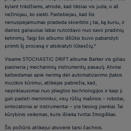
kylant trikdžiams, atrodė, kad tikslas vis juda, o aš
nežinojau, ko siekti. Pastebėjau, kad šis
nenuspėjamumas pradeda skverbtis į tai, ką kuriu, ir
dainos galiausiai labai nutoldavo nuo savo pradinių
ketinimų. Taigi šio albumo iššūkis buvo pabandyti
priimti šį procesą ir atsikratyti lūkesčių.“
Visame STOCHASTIC DRIFT albume Barker vis giliau
pasineria į mechaninių instrumentų pasaulį. Atvirai
kalbėdamas apie nerimą dėl automatizavimo įtakos
muzikos kūrimui, atlikėjas pabrėžia, kad,
nepriklausomai nuo įdiegtos technologijos ir kaip ji
gali padėti menininkui, visų rūšių mašinos – robotai,
sintezatoriai ar instrumentai – yra tiesiog įrankiai. Tai
kūrybinis veiksmas, kuris išlieka tvirtai žmogiškas.
Šis požiūris atlikėjui atsivėrė tarsi čachros.