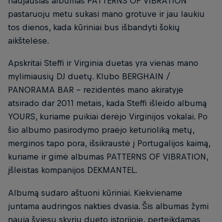
naujausias albumas PATTERNS OF VIBRATION
pastaruoju metu sukasi mano grotuve ir jau laukiu
tos dienos, kada kūriniai bus išbandyti šokių
aikštelėse.
Apskritai Steffi ir Virginia duetas yra vienas mano
mylimiausių DJ duetų. Klubo BERGHAIN /
PANORAMA BAR – rezidentės mano akiratyje
atsirado dar 2011 metais, kada Steffi išleido albumą
YOURS, kuriame puikiai derėjo Virginijos vokalai. Po
šio albumo pasirodymo praėjo keturioliką metų,
merginos tapo pora, išsikraustė į Portugalijos kaimą,
kuriame ir gimė albumas PATTERNS OF VIBRATION,
įšleistas kompanijos DEKMANTEL.
Albumą sudaro aštuoni kūriniai. Kiekviename
juntama audringos nakties dvasia. Šis albumas žymi
naują šviesų skyrių dueto istorijoje, perteikdamas