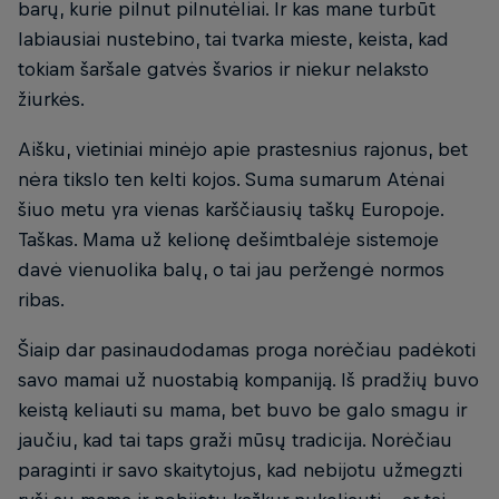
barų, kurie pilnut pilnutėliai. Ir kas mane turbūt
labiausiai nustebino, tai tvarka mieste, keista, kad
tokiam šaršale gatvės švarios ir niekur nelaksto
žiurkės.
Aišku, vietiniai minėjo apie prastesnius rajonus, bet
nėra tikslo ten kelti kojos. Suma sumarum Atėnai
šiuo metu yra vienas karščiausių taškų Europoje.
Taškas. Mama už kelionę dešimtbalėje sistemoje
davė vienuolika balų, o tai jau peržengė normos
ribas.
Šiaip dar pasinaudodamas proga norėčiau padėkoti
savo mamai už nuostabią kompaniją. Iš pradžių buvo
keistą keliauti su mama, bet buvo be galo smagu ir
jaučiu, kad tai taps graži mūsų tradicija. Norėčiau
paraginti ir savo skaitytojus, kad nebijotu užmegzti