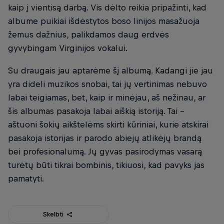
kaip į vientisą darbą. Vis dėlto reikia pripažinti, kad
albume puikiai išdėstytos boso linijos masažuoja
žemus dažnius, palikdamos daug erdvės
gyvybingam Virginijos vokalui.
Su draugais jau aptarėme šį albumą. Kadangi jie jau
yra dideli muzikos snobai, tai jų vertinimas nebuvo
labai teigiamas, bet, kaip ir minėjau, aš nežinau, ar
šis albumas pasakoja labai aiškią istoriją. Tai –
aštuoni šokių aikštelėms skirti kūriniai, kurie atskirai
pasakoja istorijas ir parodo abiejų atlikėjų brandą
bei profesionalumą. Jų gyvas pasirodymas vasarą
turėtų būti tikrai bombinis, tikiuosi, kad pavyks jas
pamatyti.
Skelbti