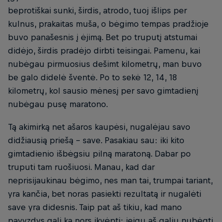
beprotiškai sunki, širdis, atrodo, tuoj išlips per
kulnus, prakaitas muša, o bėgimo tempas pradžioje
buvo panašesnis į ėjimą. Bet po truputį atstumai
didėjo, širdis pradėjo dirbti teisingai. Pamenu, kai
nubėgau pirmuosius dešimt kilometrų, man buvo
be galo didelė šventė. Po to sekė 12, 14, 18
kilometrų, kol sausio mėnesį per savo gimtadienį
nubėgau pusę maratono.
Tą akimirką net ašaros kaupėsi, nugalėjau savo
didžiausią priešą – save. Pasakiau sau: iki kito
gimtadienio išbėgsiu pilną maratoną. Dabar po
truputi tam ruošiuosi. Manau, kad dar
neprisijaukinau bėgimo, nes man tai, trumpai tariant,
yra kančia, bet noras pasiekti rezultatą ir nugalėti
save yra didesnis. Taip pat aš tikiu, kad mano
pavyzdys gali ką nors įkvėpti: jeigu aš galiu nubėgti