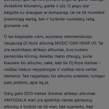
dvidešimt kilometrų, galite ir jūs. O jeigu dar
bėgsite su draugais ar kompanija, tai ne tik nuveiksit
prasmingą darbą, bet ir turėsite nuostabų laiką
gryname ore.
O kai bėgiojate vieni, ausinėse rekomenduoju
naujausią DJ Koze albumą MUSIC CAN HEAR US. Tai
yra septintasis atlikėjo albumas, kurį sudaro
penkiolika kūrinių. Keletas mano draugų, kurie
klausėsi šio albumo, sakė, kad šis Dj Koze darbas –
visiškai niekuo neypatingas ir visiškai nėra vertas
dėmesio. Tad negalėjau šio albumo praleisti, turėjau
pats įsitikinti, apie ką jis.
Galų gale 2013 metais išleistas atlikėjo albumas
AMYGDALA man yra apskritai vienas geriausių
albumų ir turbūt ne tik man, tad suprantu, kad