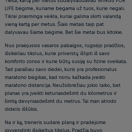
Tiesa, kartą per metus sudalyvaudavau WINGS FOR
LIFE bėgime, kuriame bėgama už tuos, kurie negali.
Tikrai prasminga veikla, kuriai galima skirti valandą
vieną kartą per metus. Šiais metais taip pat
dalyvavau šiame bėgime. Bet šie metai bus kitokie.
Nuo praėjusios vasaros pabaigos, rugsėjo pradžios,
išsikėliau tikslus, kurie priverstų išlipti iš savo
komforto zonos ir kurie būtų susiję su fizine sveikata.
Tad parašiau savo dėdei, kuris yra profesionalus
maratono bėgikas, kad noriu kažkada įveikti
maratono distancija. Neužsibrėžiau jokio laiko, bet
planas yra įveikti keturiasdešimt du kilometrus ir
šimtą devyniasdešimt du metrus. Tai man atrodo
didelis iššūkis.
Na ir ką, treneris sudarė planą ir pradėjome
įgyvendinti išsikeltus tikslus. Pradžia buvo