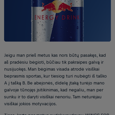
Jeigu man prieš metus kas nors būtų pasakęs, kad
aš pradėsiu bėgioti, būčiau tik pakraipes galvą ir
nusijuokęs. Man bėgimas visada atrodė visiškai
beprasmis sportas, kur tiesiog turi nubėgti iš taško
A į tašką B. Be abejonės, didelę įtaką turėjo mano
galvoje tūnojęs įsitikinimas, kad negaliu, man per
sunku ir to daryti visiškai nenoriu. Tam neturėjau
visiškai jokios motyvacijos.