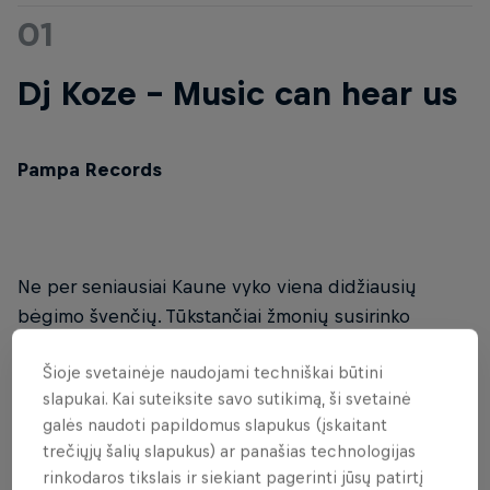
01
Dj Koze - Music can hear us
Pampa Records
Ne per seniausiai Kaune vyko viena didžiausių
bėgimo švenčių. Tūkstančiai žmonių susirinko
išbandyti jėgas bei pasitikrinti savo galimybių ribas.
Šioje svetainėje naudojami techniškai būtini
Gražus renginys, kur žmonės mėgaujasi gyvenimu.
slapukai. Kai suteiksite savo sutikimą, ši svetainė
Gaila, šiais metais nespėjau sudalyvauti savo
galės naudoti papildomus slapukus (įskaitant
pirmose oficialiose varžybose, bet viskam turi ateiti
trečiųjų šalių slapukus) ar panašias technologijas
laikas.
rinkodaros tikslais ir siekiant pagerinti jūsų patirtį