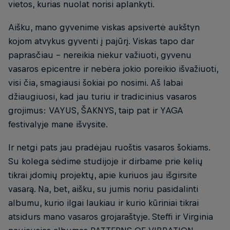
vietos, kurias nuolat norisi aplankyti.
Aišku, mano gyvenime viskas apsivertė aukštyn
kojom atvykus gyventi į pajūrį. Viskas tapo dar
paprasčiau – nereikia niekur važiuoti, gyvenu
vasaros epicentre ir nebėra jokio poreikio išvažiuoti,
visi čia, smagiausi šokiai po nosimi. Aš labai
džiaugiuosi, kad jau turiu ir tradicinius vasaros
grojimus: VAYUS, ŠAKNYS, taip pat ir YAGA
festivalyje mane išvysite.
Ir netgi pats jau pradėjau ruoštis vasaros šokiams.
Su kolega sėdime studijoje ir dirbame prie kelių
tikrai įdomių projektų, apie kuriuos jau išgirsite
vasarą. Na, bet, aišku, su jumis noriu pasidalinti
albumu, kurio ilgai laukiau ir kurio kūriniai tikrai
atsidurs mano vasaros grojaraštyje. Steffi ir Virginia