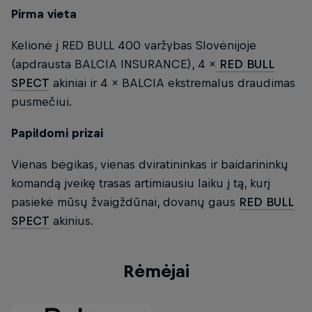
Pirma vieta
Kelionė į RED BULL 400 varžybas Slovėnijoje
(apdrausta BALCIA INSURANCE), 4 ×
RED BULL
SPECT
akiniai ir 4 × BALCIA ekstremalus draudimas
pusmečiui.
Papildomi prizai
Vienas bėgikas, vienas dviratininkas ir baidarininkų
komandą įveikę trasas artimiausiu laiku į tą, kurį
pasiekė mūsų žvaigždūnai, dovanų gaus
RED BULL
SPECT
akinius.
Rėmėjai