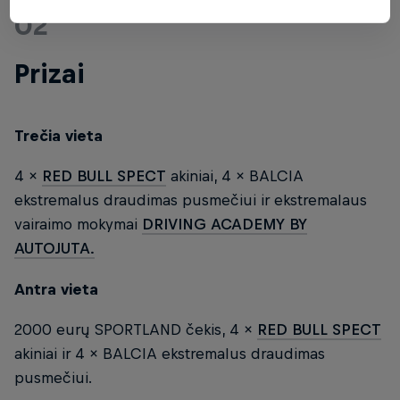
02
Prizai
Trečia vieta
4 ×
RED BULL SPECT
akiniai, 4 × BALCIA
ekstremalus draudimas pusmečiui ir ekstremalaus
vairaimo mokymai
DRIVING ACADEMY BY
AUTOJUTA.
Antra vieta
2000 eurų SPORTLAND čekis, 4 ×
RED BULL SPECT
akiniai ir 4 × BALCIA ekstremalus draudimas
pusmečiui.