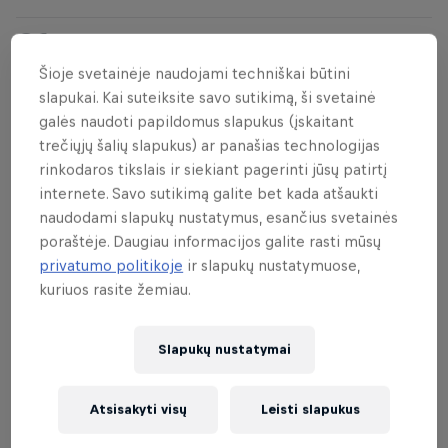
01
Šioje svetainėje naudojami techniškai būtini
Programa
slapukai. Kai suteiksite savo sutikimą, ši svetainė
galės naudoti papildomus slapukus (įskaitant
trečiųjų šalių slapukus) ar panašias technologijas
9.00–11.00 - registracija Nidos prieplaukoje.
rinkodaros tikslais ir siekiant pagerinti jūsų patirtį
internete. Savo sutikimą galite bet kada atšaukti
12.00 - renginio pradžia.
naudodami slapukų nustatymus, esančius svetainės
12.30 - bėgikų startas.
poraštėje. Daugiau informacijos galite rasti mūsų
14.00 - dviračių startas.
privatumo politikoje
ir slapukų nustatymuose,
kuriuos rasite žemiau.
16.30 - baidarių startas.
18.00 - apdovanojimai.
Slapukų nustatymai
18:00 - dūzgės Nidos prieplaukoje.
Atsisakyti visų
Leisti slapukus