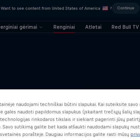
Continue
Want to see content from United States of America
?
erginiai gėrimai
Renginiai
Atletai
Red Bull TV
tainėje naudojami techniškai būtini slapukai. Kai suteiksite savo 
nė galės naudoti papildomus slapukus (įskaitant trečiųjų šalių sla
technologijas rinkodaros tikslais ir siekiant pagerinti jūsų patirtį
. Savo sutikimą galite bet kada atšaukti naudodami slapukų nus
svetainės poraštėje. Daugiau informacijos galite rasti mūsų
pri