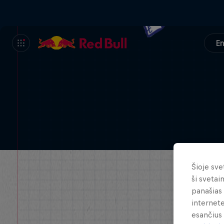
En
Šioje sve
ši svetai
panašias 
internete
esančius 