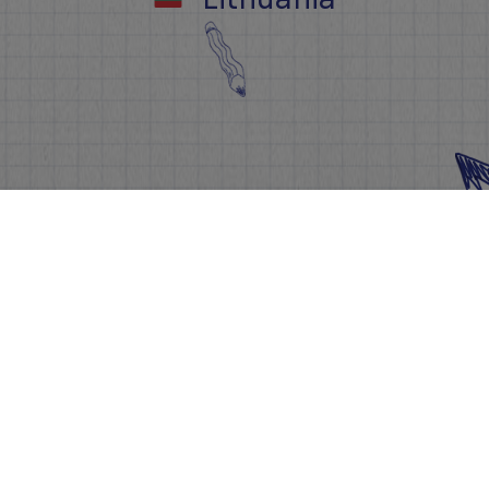
Info
Events
Sign up
FAQs