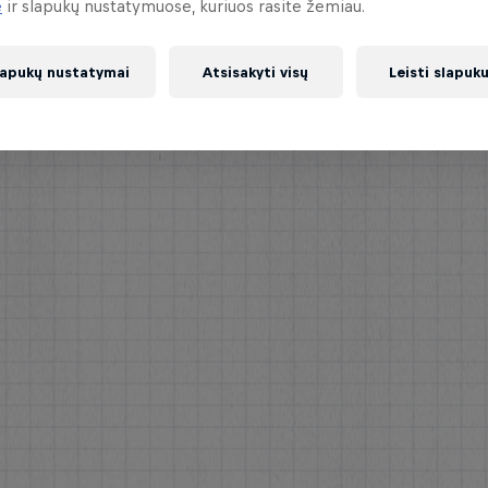
e
ir slapukų nustatymuose, kuriuos rasite žemiau.
lapukų nustatymai
Atsisakyti visų
Leisti slapuk