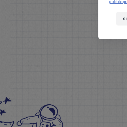
politikoj
S