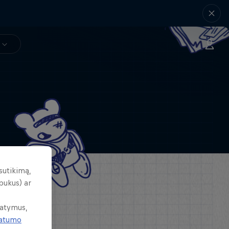
sutikimą,
pukus) ar
tatymus,
vatumo