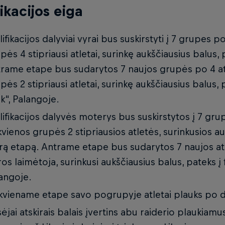
fikacijos eiga
lifikacijos dalyviai vyrai bus suskirstyti į 7 grupes p
pės 4 stipriausi atletai, surinkę aukščiausius balus, 
rame etape bus sudarytos 7 naujos grupės po 4 atl
pės 2 stipriausi atletai, surinkę aukščiausius balus, 
k“, Palangoje.
lifikacijos dalyvės moterys bus suskirstytos į 7 grup
kvienos grupės 2 stipriausios atletės, surinkusios au
rą etapą. Antrame etape bus sudarytos 7 naujos at
os laimėtoja, surinkusi aukščiausius balus, pateks į 
angoje.
kviename etape savo pogrupyje atletai plauks po d
sėjai atskirais balais įvertins abu raiderio plaukiamu