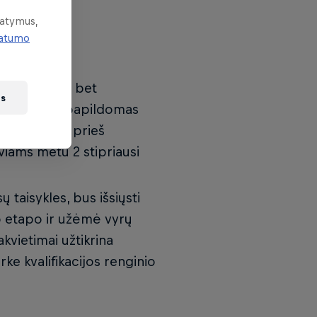
tatymus,
vatumo
e, stipriems, bet
us
 suteikiamas papildomas
 save kovoje prieš
uviams metu 2 stipriausi
ų taisykles, bus išsiųsti
lo etapo ir užėmė vyrų
kvietimai užtikrina
e kvalifikacijos renginio