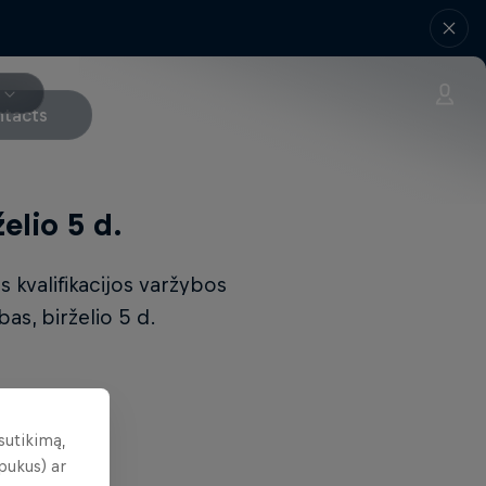
tacts
elio 5 d.
os kvalifikacijos varžybos
as, birželio 5 d.
sutikimą,
pukus) ar
i balais.