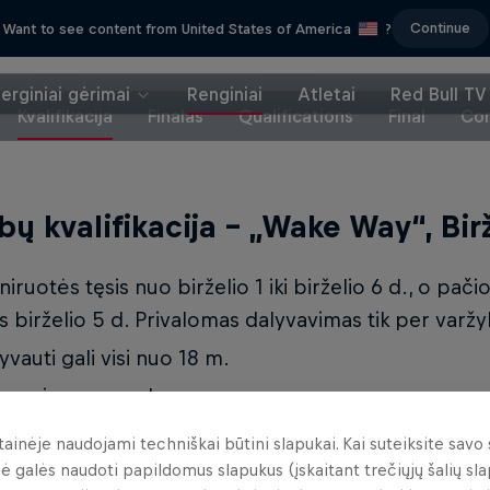
Continue
Want to see content from United States of America
?
erginiai gėrimai
Renginiai
Atletai
Red Bull TV
Kvalifikacija
Finalas
Qualifications
Final
Con
bų kvalifikacija – „Wake Way“, Birž
niruotės tęsis nuo birželio 1 iki birželio 6 d., o pači
s birželio 5 d. Privalomas dalyvavimas tik per varžyb
yvauti gali visi nuo 18 m.
lyvavimas nemokamas.
 grupės – vyrų ir moterų.
tainėje naudojami techniškai būtini slapukai. Kai suteiksite savo 
nė galės naudoti papildomus slapukus (įskaitant trečiųjų šalių sla
lifikacijoje plaukiama pogrupiuose. Atletai vertinam