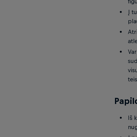
fig
Į t
pla
Atr
atl
Var
sud
vis
tei
Papil
Iš 
nug