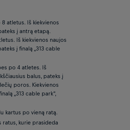
o 8 atletus. Iš kiekvienos
pateks į antrą etapą.
etus. Iš kiekvienos naujos
pateks į finalą „313 cable
es po 4 atletes. Iš
kščiausius balus, pateks į
lečių poros. Kiekvienos
finalą „313 cable park“,
u kartus po vieną ratą.
s ratus, kurie prasideda