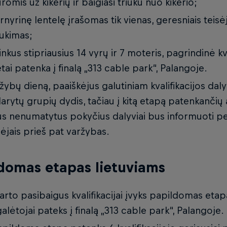
ūromis už kikerių ir baigiasi triuku nuo kikerio;
urnyrinę lentelę įrašomas tik vienas, geresniais teisėj
ukimas;
inkus stipriausius 14 vyrų ir 7 moteris, pagrindinė kva
etai patenka į finalą „313 cable park“, Palangoje.
žybų dieną, paaiškėjus galutiniam kvalifikacijos dalyvių
arytų grupių dydis, tačiau į kitą etapą patenkančių a
us nenumatytus pokyčius dalyviai bus informuoti per
sėjais prieš pat varžybas.
domas etapas lietuviams
karto pasibaigus kvalifikacijai įvyks papildomas etap
alėtojai pateks į finalą „313 cable park“, Palangoje.