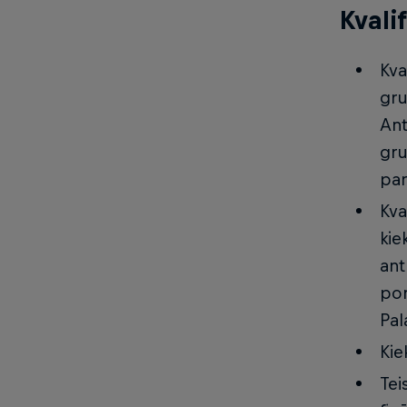
Kvali
Kva
gru
Ant
gru
par
Kva
kie
ant
por
Pal
Kie
Tei