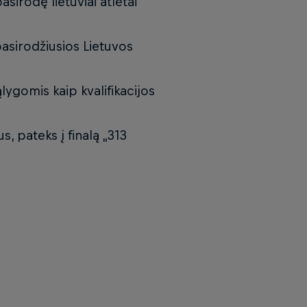
sirodę lietuviai atletai
pasirodžiusios Lietuvos
ąlygomis kaip kvalifikacijos
s, pateks į finalą „313