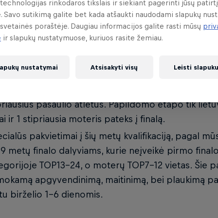
technologijas rinkodaros tikslais ir siekiant pagerinti jūsų patirtį
ina registracija iki Gegužės 29 d.
. Savo sutikimą galite bet kada atšaukti naudodami slapukų nus
tų skaičius ribotas, 60 vyrų ir 30 moterų.
svetainės poraštėje. Daugiau informacijos galite rasti mūsų
pri
e
ir slapukų nustatymuose, kuriuos rasite žemiau.
kvalifikacijos į finalą pateks 16 vyrų ir 8 moterys.
kiant vystyti ir auginti vandenlenčių kultūrą Lietuvoj
lapukų nustatymai
Atsisakyti visų
Leisti slapuk
lifikacijos neįveikusiems vietiniams raideriams yra
sas patekti į „RedBull WakeDuel” finalą ir išmėginti
priausius pasaulio atletus. Papildomo etapo tik liet
ai ir 1 stipriausia moteris pateks į finalą.
cialūs pakvietimai į šių metų kvalifikaciją, pagal mūs
9 metų finalo dalyviams, kurie neįveikė pirmo fina
egorijoje TOP13–24, o moterų TOP7–12 vietas. Šie pa
okamą apgyvendinimą, maitinimą, bei plaukimą park
u birželio 1–6 dienomis.