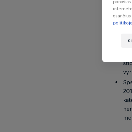
panašias 
Būt
internete
Vie
esančius 
politikoj
Iš 
Sie
S
kva
šan
sti
vyr
Spe
201
kat
nem
met