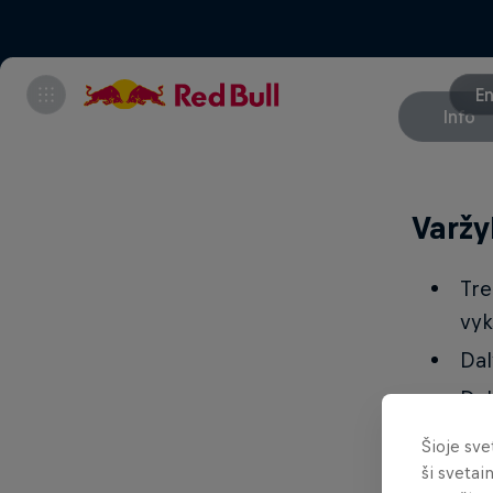
En
Info
Varžy
Tre
vyk
Dal
Da
Dvi
Šioje sve
ši svetai
Kva