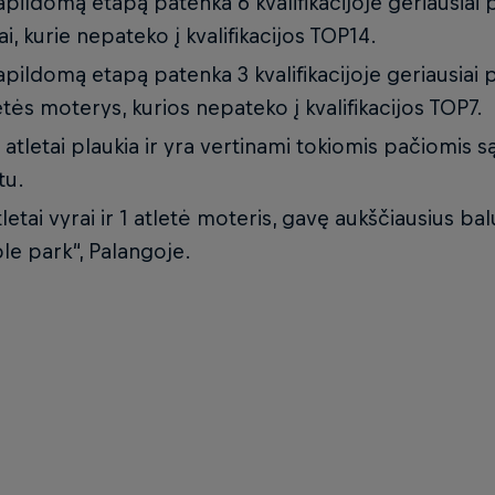
apildomą etapą patenka 6 kvalifikacijoje geriausiai pa
ai, kurie nepateko į kvalifikacijos TOP14.
apildomą etapą patenka 3 kvalifikacijoje geriausiai 
etės moterys, kurios nepateko į kvalifikacijos TOP7.
i atletai plaukia ir yra vertinami tokiomis pačiomis s
tu.
tletai vyrai ir 1 atletė moteris, gavę aukščiausius balu
le park“, Palangoje.