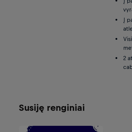
Į p
vyr
Į p
atl
Vis
me
2 a
cab
Susiję renginiai