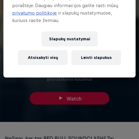
poraštėje. Daugiau informacijos galite rasti mūsų
privatumo politikoje
ir slapukų nustatymuose,
kuriuos rasite žemiau.
Slapukų nustatymai
2 min
Mantas Stonkus kamantinėja J. Jarutį ir
Atsisakyti visų
Leisti slapukus
GJan
RED BULL SOUNDCLASH žvaigždės atsako į daugiau ir mažiau
provokatyvius klausimus
Watch
Nežinai, kas tas RED BULL SOUNDCLASH? Tai