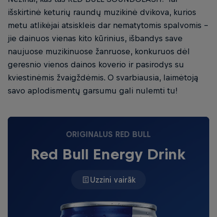
išskirtinė keturių raundų muzikinė dvikova, kurios
metu atlikėjai atsiskleis dar nematytomis spalvomis -
jie dainuos vienas kito kūrinius, išbandys save
naujuose muzikinuose žanruose, konkuruos dėl
geresnio vienos dainos koverio ir pasirodys su
kviestinėmis žvaigždėmis. O svarbiausia, laimėtoją
savo aplodismentų garsumu gali nulemti tu!
ORIGINALUS RED BULL
Red Bull Energy Drink
Uzzini vairāk