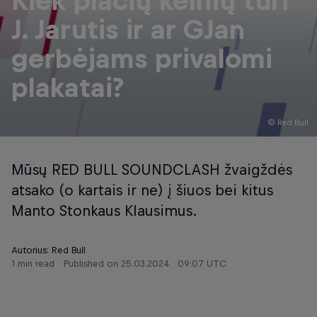
Kiek plačių kelnių turi
J. Jarutis ir ar GJan
gerbėjams privalomi
plakatai?
© Red Bull
Mūsų RED BULL SOUNDCLASH žvaigždės
atsako (o kartais ir ne) į šiuos bei kitus
Manto Stonkaus Klausimus.
Autorius: Red Bull
1 min read
Published on
25.03.2024 · 09:07 UTC