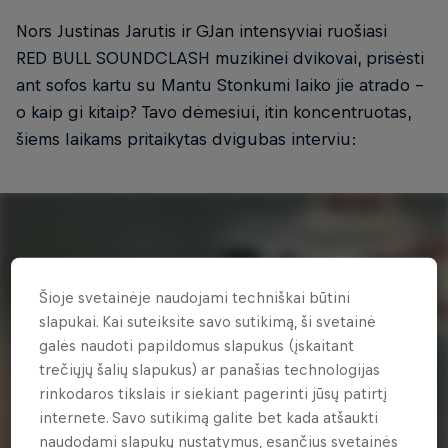
Nors Justinas Jarutis ir GJan intensyviai ruošiasi
RED BULL SOUNDCLASH muzikinei dvikovai, prisėsti
ant sofos kartu su Mantu Stonkumi laiko jie atrado -
o kaip gi kitaip? Tavo dėmesiui, itin koncentruotas,
šiems laikams pritaikytas dvigubas interviu:
Šioje svetainėje naudojami techniškai būtini
slapukai. Kai suteiksite savo sutikimą, ši svetainė
galės naudoti papildomus slapukus (įskaitant
trečiųjų šalių slapukus) ar panašias technologijas
rinkodaros tikslais ir siekiant pagerinti jūsų patirtį
internete. Savo sutikimą galite bet kada atšaukti
naudodami slapukų nustatymus, esančius svetainės