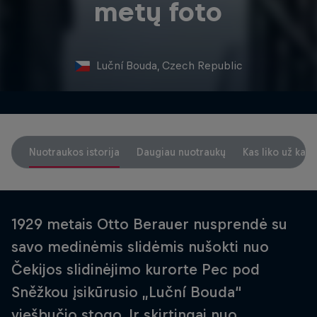
metų foto
Luční Bouda, Czech Republic
Nuotraukos istorija
Daugiau nuotraukų
Kas liko už kad
1929 metais Otto Berauer nusprendė su
savo medinėmis slidėmis nušokti nuo
Čekijos slidinėjimo kurorte Pec pod
Sněžkou įsikūrusio „Luční Bouda“
viešbučio stogo. Ir skirtingai nuo