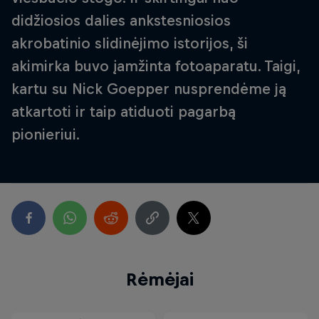
didžiosios dalies ankstesniosios
akrobatinio slidinėjimo istorijos, ši
akimirka buvo įamžinta fotoaparatu. Taigi,
kartu su Nick Goepper nusprendėme ją
atkartoti ir taip atiduoti pagarbą
pionieriui.
Rėmėjai