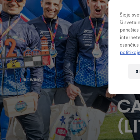
Šioje sve
ši svetai
panašias 
internete
esančius 
politikoj
S
RE
ROWING
CA
(L