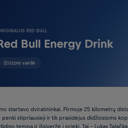
RIGINALUS RED BULL
Red Bull Energy Drink
Uzzini vairāk
o startavo dviratininkai. Pirmoje 25 kilometrų dista
ė penki stipriausieji ir tik prasidėjus didžiosioms ko
didino tempą ir išsiveržė į priekį. Tai – Lukas Talačka