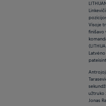
LITHUAN
Linkevič
pozicijo
Visoje t
finišavo 
komanda
(LITHUA
Latvėno 
pateisin
Antrojo
Tarasevi
sekundž
užtruko 
Jonas Ra