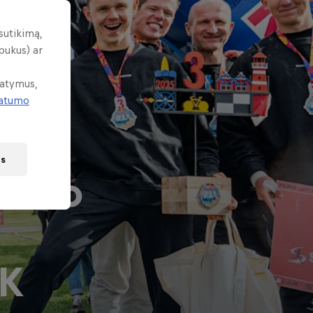
sutikimą,
pukus) ar
tatymus,
vatumo
us
mfavo
AK