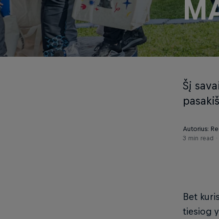
MA
Šį sav
pasakiš
Autorius: Re
3 min read
Bet kuri
tiesiog 