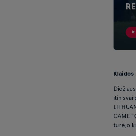
RE
Klaidos 
Didžiaus
itin sva
LITHUAN
CAME TO
turėjo k