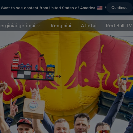
Continue
Want to see content from United States of America
?
erginiai gėrimai
Renginiai
Atletai
Red Bull TV