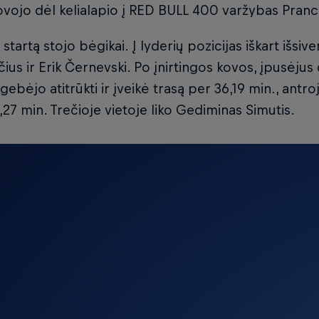
ovojo dėl kelialapio į RED BULL 400 varžybas Pranc
į startą stojo bėgikai. Į lyderių pozicijas iškart išsi
čius ir Erik Černevski. Po įnirtingos kovos, įpusėjus d
gebėjo atitrūkti ir įveikė trasą per 36,19 min., antro
 1,27 min. Trečioje vietoje liko Gediminas Simutis.