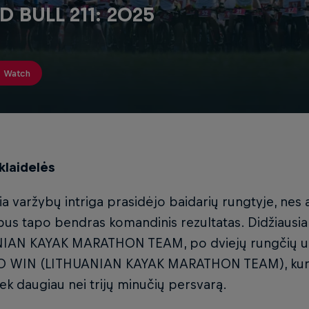
D BULL 211: 2025
Watch
klaidelės
ia varžybų intriga prasidėjo baidarių rungtyje, nes
rbus tapo bendras komandinis rezultatas. Didžiausi
IAN KAYAK MARATHON TEAM, po dviejų rungčių užėm
 WIN (LITHUANIAN KAYAK MARATHON TEAM), kuri b
iek daugiau nei trijų minučių persvarą.