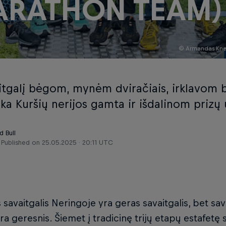
RATHON TEAM)
© Armandas Knezys
aitgalį bėgom, mynėm dviračiais, irklavom 
ka Kuršių nerijos gamta ir išdalinom prizų 
d Bull
Published on
25.05.2025 · 20:11 UTC
s savaitgalis Neringoje yra geras savaitgalis, bet sa
yra geresnis. Šiemet į tradicinę trijų etapų estafet