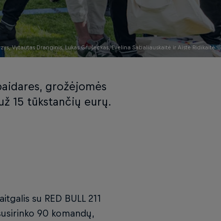
, Vytautas Dranginis, Lukas Grušeckas, Evelina Sabaliauskaitė ir Aistė Ridikaitė
baidares, grožėjomės
už 15 tūkstančių eurų.
vaitgalis su RED BULL 211
ę susirinko 90 komandų,