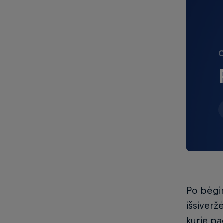
O
Po bėgim
išsiverž
kurie pa