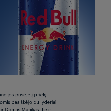
ncijos pusėje į priekį
pomis paaiškėjo du lyderiai,
 ir Domas Manikas. Jie ir