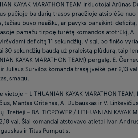
IAN KAYAK MARATHON TEAM irkluotojai Arūnas Dub
ius pačioje baidarių trasos pradžioje atsiplėšė nuo vi
s, tačiau buvo neaišku, ar pavyks panaikinti deficitą,
rasoje pamažu tirpdę turėtą komandos atotrūkį, A. D
viršydami deficitą 11 sekundžių. Visgi, po finišo vyri
i 30 sekundžių baudą už praleistą plūdurą, taip
NIAN KAYAK MARATHON TEAM) pergalę. E. Černevski
ir Juliaus Survilos komanda trasą įveikė per 2,13 v
tas, smagu.
je vietoje – LITHUANIAN KAYAK MARATHON TEAM, kur
čius, Mantas Gritėnas, A. Dubauskas ir V. Linkevičius
ių. Tretieji – BALTICPOWER / LITHUANIAN KAYAK 
2,18 val. Šiai komandai atstovavo atletai Ivan Andr
gauskas ir Titas Pumputis.