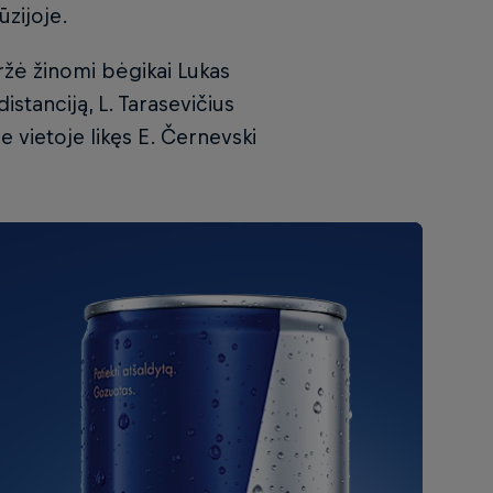
ūzijoje.
veržė žinomi bėgikai Lukas
istanciją, L. Tarasevičius
je vietoje likęs E. Černevski