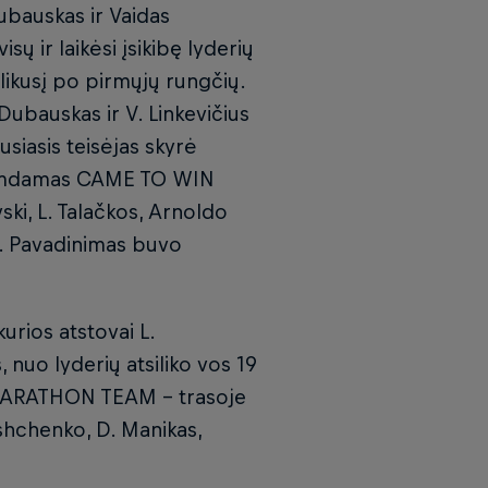
auskas ir Vaidas
sų ir laikėsi įsikibę lyderių
 likusį po pirmųjų rungčių.
ubauskas ir V. Linkevičius
ausiasis teisėjas skyrė
 lemdamas CAME TO WIN
, L. Talačkos, Arnoldo
al. Pavadinimas buvo
ios atstovai L.
, nuo lyderių atsiliko vos 19
MARATHON TEAM – trasoje
ushchenko, D. Manikas,