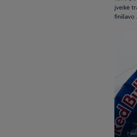
įveikė t
finišavo
7 min