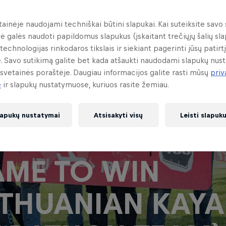
tainėje naudojami techniškai būtini slapukai. Kai suteiksite savo 
nė galės naudoti papildomus slapukus (įskaitant trečiųjų šalių sla
technologijas rinkodaros tikslais ir siekiant pagerinti jūsų patirtį
. Savo sutikimą galite bet kada atšaukti naudodami slapukų nus
svetainės poraštėje. Daugiau informacijos galite rasti mūsų
pri
e
ir slapukų nustatymuose, kuriuos rasite žemiau.
lapukų nustatymai
Atsisakyti visų
Leisti slapuk
D BULL 211 triu
ME TO WIN
ITHUANIAN KAY