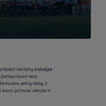
 artėjant varžybų pabaigai
a įtampa buvo tarp
usios antrą vietą, ir
uvo pirmoje vietoje ir