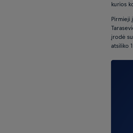
kurios k
Pirmieji 
Tarasevi
įrodė su
atsiliko