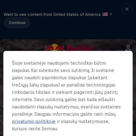
Want to see content from United States of America
?
Continue
Šioje svetainėje naudojami techniškai būtini
slapukai. Kai suteiksite savo sutikimą, ši svetainė
galės naudoti papildomus slapukus (įskaitant
trečiųjų šalių slapukus) ar panašias technologijas
rinkodaros tikslais ir siekiant pagerinti jūsų patirtį
internete. Savo sutikimą galite bet kada atšaukti
naudodami slapukų nustatymus, esančius svetainės
poraštėje. Daugiau informacijos galite rasti mūsų
privatumo politikoje
ir slapukų nustatymuose,
kuriuos rasite žemiau.