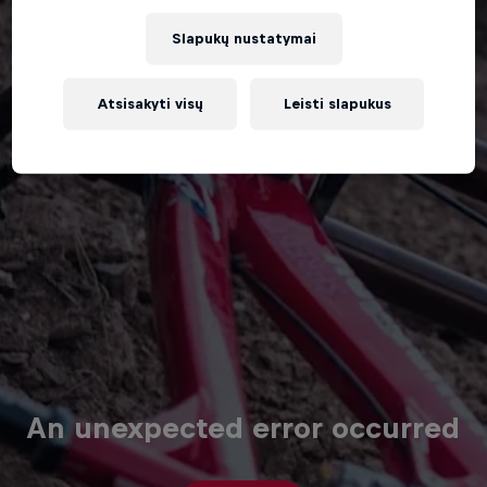
Slapukų nustatymai
Atsisakyti visų
Leisti slapukus
An unexpected error occurred