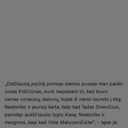
RED BULL WAKEDUEL lietuvių atrankų dalyviai
© Vadim Kozorez
„Didžiausią įspūdį pirmoje dienos pusėje man paliko
Jonas Kriščiūnas, kuris nepaisant to, kad buvo
vienas vyriausių dalyvių, kopė iš vieno raundo į kitą.
Neatsiliko ir jaunoji karta, kaip kad Tadas Sinevičius,
parodęs aukščiausio lygio klasę. Neatsiliko ir
merginos, kaip kad Viltė Matuzevičiūtė“, – tęsė jis.