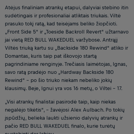
Atėjus finaliniam atrankų etapui, dalyviai stebino itin
sudėtingais ir profesionaliai atliktais triukais. Viltė
prasuko tokį ratą, kad teisėjams beliko žiopčioti.
„Front Side 5“ ir „Toeside Backroll Revert“ užtarnavo
jai vietą RED BULL WAKEDUEL varžybose. Antrąjį
Viltės triuką kartu su „Backside 180 Rewind“ atliko ir
Domantas, kuris taip pat iškovojo startą
pagrindiniame renginyje. Trečiasis laimėtojas, Ignas,
savo ratą pradėjo nuo „Hardway Backside 180
Rewind“ – po šio triuko niekam nebeliko jokių
klausimų. Beje, Ignui yra vos 16 metų, o Viltei – 17.
„Visi atrankų finalistai pasirodė taip, kaip niekas
negalėjo tikėtis“, – žavėjosi Alex Aulbach. Po tokių
įspūdžių, belieka laukti užsienio dalyvių atrankų ir
pačio RED BULL WAKEDUEL finalo, kurie turėtų