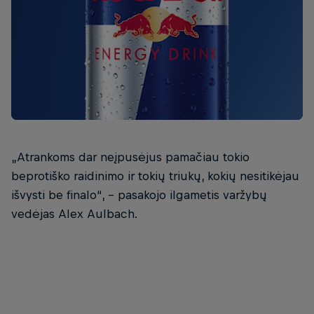
„Atrankoms dar neįpusėjus pamačiau tokio
beprotiško raidinimo ir tokių triukų, kokių nesitikėjau
išvysti be finalo“, – pasakojo ilgametis varžybų
vedėjas Alex Aulbach.