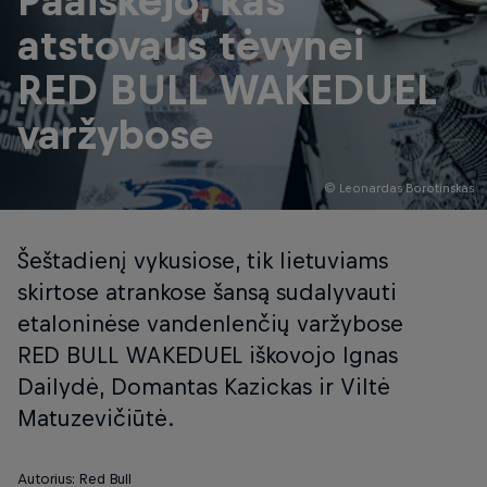
Paaiškėjo, kas
atstovaus tėvynei
RED BULL WAKEDUEL
varžybose
© Leonardas Borotinskas
Šeštadienį vykusiose, tik lietuviams
skirtose atrankose šansą sudalyvauti
etaloninėse vandenlenčių varžybose
RED BULL WAKEDUEL iškovojo Ignas
Dailydė, Domantas Kazickas ir Viltė
Matuzevičiūtė.
Autorius: Red Bull