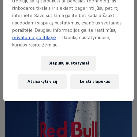
trečiųjų šalių slapukus) ar panašias technologijas
rinkodaros tikslais ir siekiant pagerinti jūsų patirtį
internete. Savo sutikimą galite bet kada atšaukti
naudodami slapukų nustatymus, esančius svetainės
ORIGINALUS RED BULL
poraštėje. Daugiau informacijos galite rasti mūsų
Red Bull Energy Drink
privatumo politikoje
ir slapukų nustatymuose,
kuriuos rasite žemiau.
Uzzini vairāk
Slapukų nustatymai
Atsisakyti visų
Leisti slapukus