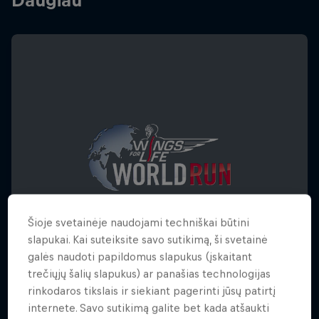
Daugiau
Šioje svetainėje naudojami techniškai būtini
slapukai. Kai suteiksite savo sutikimą, ši svetainė
galės naudoti papildomus slapukus (įskaitant
trečiųjų šalių slapukus) ar panašias technologijas
rinkodaros tikslais ir siekiant pagerinti jūsų patirtį
Wings for Life World Run 2026
internete. Savo sutikimą galite bet kada atšaukti