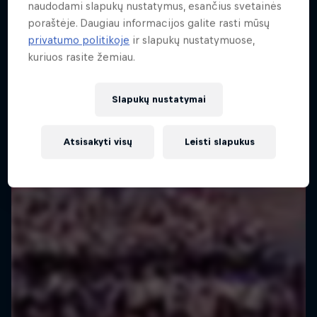
naudodami slapukų nustatymus, esančius svetainės
10 Gegužė 2026
poraštėje. Daugiau informacijos galite rasti mūsų
RUNNING
privatumo politikoje
ir slapukų nustatymuose,
kuriuos rasite žemiau.
Žiūrėti pakartojimą
Slapukų nustatymai
Atsisakyti visų
Leisti slapukus