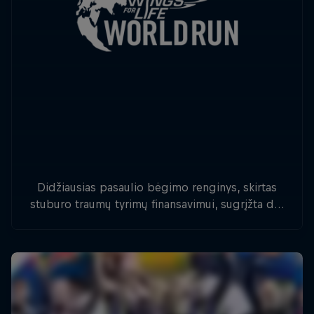
Didžiausias pasaulio bėgimo renginys, skirtas
stuburo traumų tyrimų finansavimui, sugrįžta dar
vienam įkvepiančiam startui.